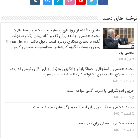
نوشته های دسته
خاطره ناگفته از روزهای ردصلاحیت هاشمی رفسنجانی/
محمد هاشمی: جامعه برای تغییر گام پیش بگذارد/ دولت
آینده با بحران بیکاری روبرو است / پول پاشی راه حل عبور از
بحران نیست/ انگیزه کارشناس صداوسیما، عصبانی کردن
فاضلی بود
تیر 4, 1403
محمد هاشمی رفسنجانی :اصولگرایان جایگزین ویژه‌ای برای آقای رئیسی ندارند/
دولت اصلاح طلب بدون پشتوانه کل نظام شکست می‌خورد
خرداد 31, 1403
جریان اصولگرایی با سردر گمی مواجه است
خرداد 9, 1403
محمد هاشمی: ملاک من برای انتخاب «ویژگی‌های نامزدها» است
اسفند 7, 1402
محمد هاشمی: لیستی رای نمی‌دهم
اسفند 7, 1402