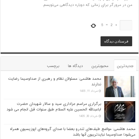
من در مرورگر برای زمانی که دوباره دیدگاهی می‌نویسم.
5
=
2
+
جدیدترین
محبوبترین
دیدگاه ها
برچسب
محمد هاشمی: مسئولان نظام و رهبری از صداوسیما رضایت
ندارند
مرداد 11, 1405
برگزاری مراسم عزاداری سید و سالار شهیدان حضرت
اباعبدالله الحسین علیه السلام طبق سنوات قبل انجام می شود
خرداد 30, 1405
محمد هاشمی: مواضع طیف‌های تندرو بعضا با صدای گروه‌های اپوزیسیون همراه
می‌شود/ صداوسیما نبایدتریبون آنها باشد