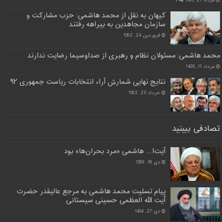
مرداد 21, 1396
۱
کیهان به نقل از محمد هاشمی: حزب مشارکت و
سازمان مجاهدین به بیراهه رفتند
فروردین 24, 1392
محمد هاشمی: مسئولان نظام و رهبری از صداوسیما رضایت ندارند
مرداد 11, 1405
نتایج نهایی شمارش آراء انتخابات ریاست جمهوری ۹۲
خرداد 25, 1392
تصادفی ببینید
آیت‌ا… هاشمی «مرد بحران‌ها» بود
دی 18, 1399
پیام تسلیت محمد هاشمی به مرجع عالیقدر حضرت
آیت الله العظمی حسینی سیستانی
دی 27, 1404