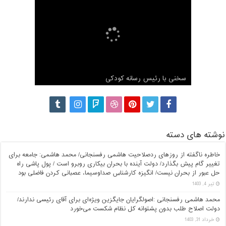
مصاحبه اختصاصی شبکه مجازی آستان با محمد
هاشمی رفسنجانی
سخنی با رئیس رسانه کودکی
مصاحبه با محمد هاشمی برنامه دست خط
گزارش کامل ثبت نام محمد هاشمی رفسنجانی
ناگفته های محمد هاشمی درباره آیت الله هاشمی
نوشته های دسته
خاطره ناگفته از روزهای ردصلاحیت هاشمی رفسنجانی/ محمد هاشمی: جامعه برای
تغییر گام پیش بگذارد/ دولت آینده با بحران بیکاری روبرو است / پول پاشی راه
حل عبور از بحران نیست/ انگیزه کارشناس صداوسیما، عصبانی کردن فاضلی بود
تیر 4, 1403
محمد هاشمی رفسنجانی :اصولگرایان جایگزین ویژه‌ای برای آقای رئیسی ندارند/
دولت اصلاح طلب بدون پشتوانه کل نظام شکست می‌خورد
خرداد 31, 1403