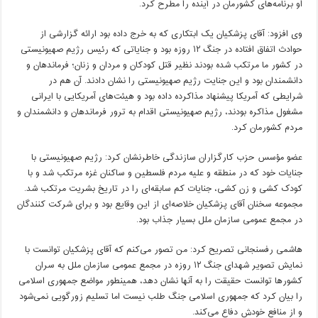
او برنامه‌های کشورمان در آینده را مطرح کرد.
وی افزود: آقای پزشکیان یک ابتکاری که به خرج داده بود ارائه گزارشی از
حوادث اتفاق افتاده در جنگ ۱۲ روزه بود و جنایاتی که رئیس رژیم صهیونیستی
در کشور ما مرتکب شده بودند نظیر قتل کودکان و مردان و زنان؛ فرماندهان و
دانشمندان بود و این جنایت رژیم صهیونیستی را نشان دادند. آن هم در
شرایطی که آمریکا پیشنهاد مذاکرده داده بود و هیئت‌های آمریکایی با ایرانی
مشغول مذاکره بودند، رژیم صهیونیستی اقدام به ترور فرماندهان و دانشمندان و
مردم کشورمان کرد.
عضو مؤسس حزب کارگزاران سازندگی خاطرنشان کرد: رژیم صهیونیستی با
جنایات خود که در منطقه و علیه مردم فلسطین و ساکنان غزه مرتکب شد و با
کودک کشی و زن کشی، جنایات کم سابقه‌ای را در تاریخ بشریت مرتکب شد.
مجموعه سخنان آقای پزشکیان خلاصه‌ای از این وقایع بود و برای شرکت کنندگان
در مجمع عمومی سازمان ملل بسیار جذاب بود.
هاشمی رفسنجانی تصریح کرد: من تصور می‌کنم که آقای پزشکیان توانست با
نمایش تصویر شهدای جنگ ۱۲ روزه در مجمع عمومی سازمان ملل به سران
کشورها توانست حقیقت را به آنها نشان دهد، همینطور مواضع جمهوری اسلامی
را بیان کرد که جمهوری اسلامی جنگ طلب نیست اما تسلیم زورگویی نمی‌شود
و از منافع خودش دفاع می‌کند.