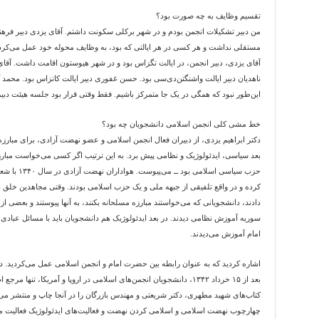
تقسیم وظایف به چه صورت بود؟
من دبیر تشکیلات انجمن بودم و در شهر برکلی سکونت داشتم. آقای یزدی دبیر فره
مستقلی نداشت و هر کسی در هر ایالتی که بود، به وظایف محوله خود عمل می‌کرد. 
آقای یزدی، دبیر انجمن، در ایالت تگزاس بود و در شهر هیوستون اقامت داشت. آقای شه
ناهدیان دبیر ایالت واشنگتن‌دی‌سی بود. حسن غفوری دبیر ایالت کانزاس بود. محمد گ
این‌طور نبود که همگی در یک جا متمرکز باشیم. فقط وقتی قرار بود جلسه هیئت دب
خط مشی کلی انجمن اسلامی دانشجویان چه بود؟
دکتر ابراهیم یزدی، از دبیران فعال انجمن اسلامی و عضو نهضت آزادی، برای مبارزه
بعد سیاسی، ایدئولوژیک و نظامی پیش برد. به این ترتیب اگر کسی می‌خواست مبارز
حزب سیاسی اس
دادند، دانشجویانی که می‌خواستند مبارزه مسلحانه بکنند، به آنها پیوستند و بعضی از 
سوریه آموزش نظامی دیدند. در بعد ایدئولوژیک هم دانشجویان باید با مسائل عبادی س
امام آموزش می‌دیدند.
اشاره کردید که به عنوان رابطه بین حضرت امام و انجمن اسلامی عمل می‌کردید. درا
بعد از ۱۵ خرداد ۱۳۴۲، دانشجویان انجمن‌های اسلامی در اروپا و آمریکا، 
کتاب‌های شهید مطهری، دکتر شریعتی و مهندس بازرگان را در آنجا چاپ و منتشر می
چهارچوب نهضت اسلامی و اسلامی کردن نهضت و فعالیت‌های ایدئولوژیک فعالیت می‌