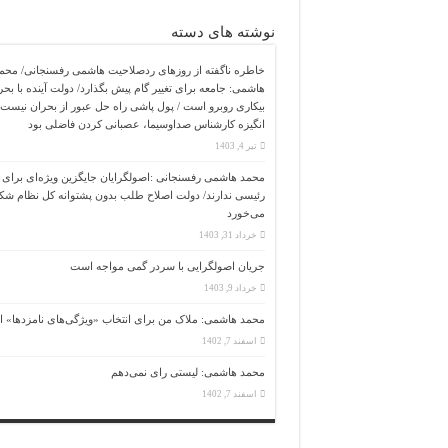
نوشته های دسته
خاطره ناگفته از روزهای ردصلاحیت هاشمی رفسنجانی/ محم
هاشمی: جامعه برای تغییر گام پیش بگذارد/ دولت آینده با بحر
بیکاری روبرو است / پول پاشی راه حل عبور از بحران نیست/
انگیزه کارشناس صداوسیما، عصبانی کردن فاضلی بود
تیر 4, 1403
محمد هاشمی رفسنجانی :اصولگرایان جایگزین ویژه‌ای برای 
رئیسی ندارند/ دولت اصلاح طلب بدون پشتوانه کل نظام 
می‌خورد
خرداد 31, 1403
جریان اصولگرایی با سردر گمی مواجه است
خرداد 9, 1403
محمد هاشمی: ملاک من برای انتخاب «ویژگی‌های نامزدها» 
اسفند 7, 1402
محمد هاشمی: لیستی رای نمی‌دهم
اسفند 7, 1402