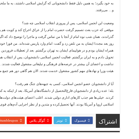
به خود بگیرد؛ به همین دلیل فقط دانشجویانی که گرایش اسلامی داشتند، به ما مل
و… می‌رفتند.
وضعیت این انجمن اسلامی، پس از پیروزی انقلاب اسلامی چه شد؟
موقعی که حزب بعث تصمیم گرفت حضرت امام را از عراق اخراج کند و کویت هم ویز
گذراندند، همان شب نوه امام از آنجا با من تماس گرفت و ماجرا را توضیح داد که اگر 
روز بعد مجددا ایشان به من تلفن زد و گفت: امام وارد پاریس شده‌اند. من فورا خود ر
تحویل دادم و به ایران برگشتم. فعالیت انجمن اسلامی دانشجویان، پس از انقلاب هم اد
نداشت و اعضای آن بیشتر در عرصه‌های فرهنگی و تبلیغاتی مشغول فعالیت شدند. پس
هیئت وزرا و نهادهای مهم کشور مشغول خدمت شدند. الان هم گاهی دور هم جمع می‌ش
آیا از دانشجویان عضو انجمن اسلامی، کسی به جبهه‌های جنگ هم رفت؟
بله؛ عده زیادی از دانشجویان فارغ‌التحصیل از دانشگاه‌های آمریکا، بعد از اینکه ب
کردند. خیلی‌ها هم جذب کارهای اداری دولتی شدند. اغلب اعضای هیئت‌های دولت‌ها بع
اسلامی اروپا و آمریکا بودند. آنها تحصیل‌کرده و متدین و از نظر اجرایی آدم‌های قوی‌
اشتراک
فیسبوک
تویتر
گوگل پلاس
Stumbleupon