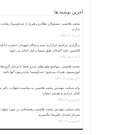
آخرین نوشته ها
محمد هاشمی: مسئولان نظام و رهبری از صداوسیما رضایت
ندارند
مرداد 11, 1405
برگزاری مراسم عزاداری سید و سالار شهیدان حضرت اباعبدا
الحسین علیه السلام طبق سنوات قبل انجام می شود
خرداد 30, 1405
محمد هاشمی: مواضع طیف‌های تندرو بعضا با صدای گروه‌ها
اپوزیسیون همراه می‌شود/ صداوسیما نبایدتریبون آنها باشد
اردیبهشت 21, 1405
پیام تسلیت مهندس محمد هاشمی به مناسبت شهادت دکتر س
کمال خرازی و همسر ایشان
فروردین 22, 1405
پیام تسلیت مهندس محمد هاشمی رفسنجانی در مورد شهاد
سردار پاسدار علیرضا تنگسیری
فروردین 11, 1405