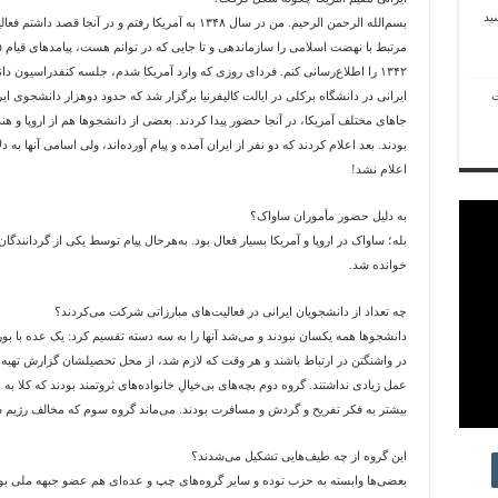
ید
بسم‌الله الرحمن الرحیم. من در سال ۱۳۴۸ به آمریکا رفتم و در آنجا قصد داشت
۱۳۴۲ را اطلاع‌رسانی کنم. فردای روزی که وارد آمریکا شدم، جلسه کنفدراسیون د
ت
ایرانی در دانشگاه برکلی در ایالت کالیفرنیا برگزار شد که حدود دوهزار دانشجوی ایر
جاهای مختلف آمریکا، در آنجا حضور پیدا کردند. بعضی از دانشجوها هم از اروپا و هن
بودند. بعد اعلام کردند که دو نفر از ایران آمده و پیام آورده‌اند، ولی اسامی آنها به دل
اعلام نشد!
به دلیل حضور مأموران ساواک؟
بله؛ ساواک در اروپا و آمریکا بسیار فعال بود. به‌هرحال پیام توسط یکی از گردانندگان
خوانده شد.
چه تعداد از دانشجویان ایرانی در فعالیت‌های مبارزاتی شرکت می‌کردند؟
دانشجوها همه یکسان نبودند و می‌شد آنها را به سه دسته تقسیم کرد: یک عده با بو
در واشنگتن در ارتباط باشند و هر وقت که لازم شد، از محل تحصیلشان گزارش تهیه و 
عمل زیادی نداشتند. گروه دوم بچه‌های بی‌خیالِ خانواده‌های ثروتمند بودند که کلا به
بیشتر به فکر تفریح و گردش و مسافرت بودند. می‌ماند گروه سوم که مخالف رژیم شاه
این گروه از چه طیف‌هایی تشکیل می‌شدند؟
بعضی‌ها وابسته به حزب توده و سایر گروه‌های چپ و عده‌ای هم عضو جبهه ملی بودن