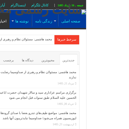
کانال تلگرام
اینستاگرام
آپار
جمعه , 16 مرداد 1405
صفحه اصلی
زندگی نامه
نوشته ها
اخبار
سرخط خبرها
محمد هاشمی: مواضع
جدیدترین
محبوبترین
دیدگاه ها
برچسب
محمد هاشمی: مسئولان نظام و رهبری از صداوسیما رضایت
ندارند
مرداد 11, 1405
برگزاری مراسم عزاداری سید و سالار شهیدان حضرت اباعبدا
الحسین علیه السلام طبق سنوات قبل انجام می شود
خرداد 30, 1405
محمد هاشمی: مواضع طیف‌های تندرو بعضا با صدای گروه‌ها
اپوزیسیون همراه می‌شود/ صداوسیما نبایدتریبون آنها باشد
اردیبهشت 21, 1405