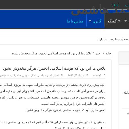
ات
[ En ]
گفتگو
گالری
تماس با ما
خانه
/
اخبار
/
تلاش ما این بود که هویت اسلامی انجمن، هرگز مخدوش نشود
تلاش ما این بود که هویت اسلامی انجمن، هرگز مخدوش نشود
admin3
مرداد 25, 1402
اخبار
,
اخبار سیاسی
,
اخبار عمومی
,
خاطرات
,
دسته‌بندی
آنچه پیش روی دارید، بخشی از تاریخچه و تجربه مبارزات منتهی به پیروزی انقلاب ا
ایران در کشور آمریکاست که در قالب «انجمن اسلامی دانشجویان ایرانی مقیم آمری
لله
یافت. در گفت‌وشنود حاضر، مهندس محمد هاشمی رفسنجانی به عنوان یکی از فعالا
انجمن‌ها، خاطرات خود را در‌این‌باره باز گفته است.
تلاش ما این بود که هویت اسلامی انجمن، هرگز مخدوش نشود
ی
به عنوان نخستین سؤال بهتر است از این نکته آغاز کنیم که انجمن‌های اسلامی دانش
ایرانی مقیم آمریکا چگونه شکل گرفت؟