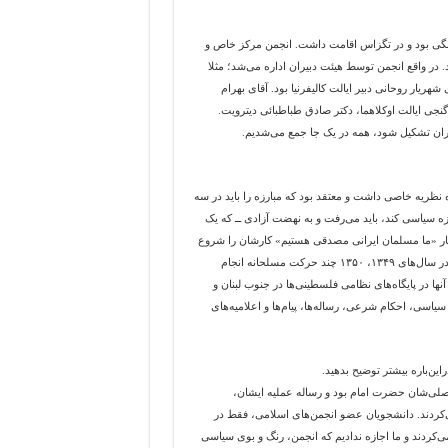
نگی بود و در تگزاس اقامت داشت. انجمن مرکز خاص و
در واقع انجمن توسط هیئت دبیران اداره می‌شد؛ مثلا
ریار روحانی دبیر ایالت کالیفرنیا بود. آقای بهرام
نجی ایالت اوکلاهما، دکتر صادق طباطبائی دیترویت.
یران تشکیل شود، همه در یک جا جمع می‌شدیم.
 نظریه خاصی داشت و معتقد بود که مبارزه را باید در سه
ه سیاسی کند، باید می‌رفت و به نهضت آزادی ــ که یک
لامی بود ــ می‌پیوست. هواداران نهضت آزادی در سال ۱۳۴۰ با شعار «ما مسلمان ایرانی مصدقی هستیم»‌ کارشان را شروع
کرده و در واقع تلفیقی از جبهه ملی و یک حزب اسلامی بودند. وقتی مجاهدین خلق در سال‌های ۱۳۴۹، ۱۳۵۰ چند حرکت مسلحانه انجام
آنها در پایگاه‌های نظامی فلسطینی‌ها در جنوب لبنان و
یاسی، احکام شرعی، رساله‌ها، پیام‌ها و اعلامیه‌های
ین‌باره بیشتر توضیح بدهید.
تنها مرجع اصلی‌شان حضرت امام بود و رساله عملیه ایشان،
‌کردند. دانشجویان عضو انجمن‌های اسلامی، فقط در
کردند و ما اجازه ندادیم که انجمن، رنگ و بوی سیاسی