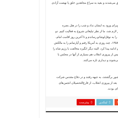
حق می‌شدند و بقیه به سراغ مجاهدین خلق یا نهضت آزادی
ای ورود به ایشان نداد و شب را در هتل بصره
لازم شد، ما از نظر تبلیغاتی شروع به فعالیت کنیم. دو
ا به نوفل‌لوشاتو رساندم و تا آخرین روز اقامت امام،
همراه ایشان بودم و در هواپیمای ایشان به تهران برگشتم. بعد از تعطیلات فروردین ۱۳۵۸، چند روزی به آمریکا رفتم و آپارتمانم را به مالکش
امه پیدا کرد. البته دیگر انگیزه مخالفت با رژیم شاه را
 از پیروزی انقلاب هم بسیاری از آنها در مجلس یا
وند و دیداری تازه می‌کنند.
ه کشور برگشتند، به جبهه رفتند و در دفاع مقدس شرکت
د از پیروزی انقلاب، از فارغ‌التحصیلان انجمن‌های
ای بودند.
لینکدین
پینترست