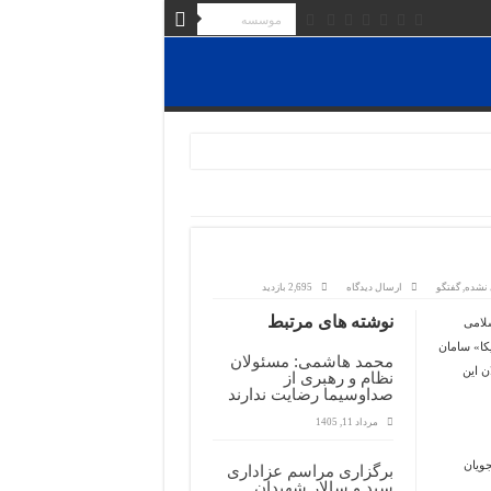
 نشده
,
گفتگو
ارسال دیدگاه
2,695 بازدید
نوشته های مرتبط
سلامی
کا» سامان
محمد هاشمی: مسئولان
ن این
نظام و رهبری از
صداوسیما رضایت ندارند
مرداد 11, 1405
جویان
برگزاری مراسم عزاداری
سید و سالار شهیدان