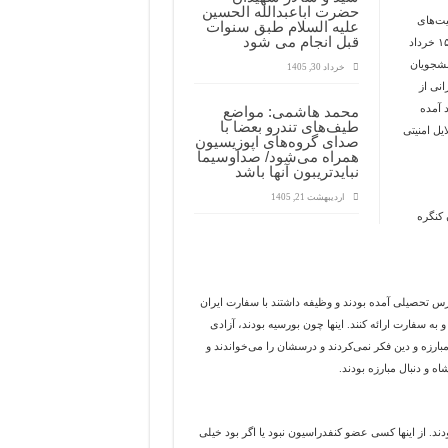
حضرت اباعبدالله الحسین
م فعالیت‌های
علیه السلام طبق سنوات
قبل انجام می شود
مرتبط با نهضت اسلامی را سازماندهی و تا جایی که در توانم هست، پیامدهای قیام ۱۵ خرداد
انشجویان
خرداد 30, 1405
انی از
د آمده
محمد هاشمی: مواضع
طیف‌های تندرو بعضا با
ایل امنیتی
صدای گروه‌های اپوزیسیون
همراه می‌شود/ صداوسیما
نبایدتریبون آنها باشد
اردیبهشت 21, 1405
 کنگره
رس تحصیلی آمده بودند و وظیفه داشتند با سفارت ایران
به سفارت ارائه کنند. اینها چون بورسیه بودند، آزادی
 مبارزه و دین فکر نمی‌کردند و درسشان را می‌خواندند و
 و دنبال مبارزه بودند.
د. از اینها کسی عضو کنفدراسیون نبود یا اگر بود خیلی