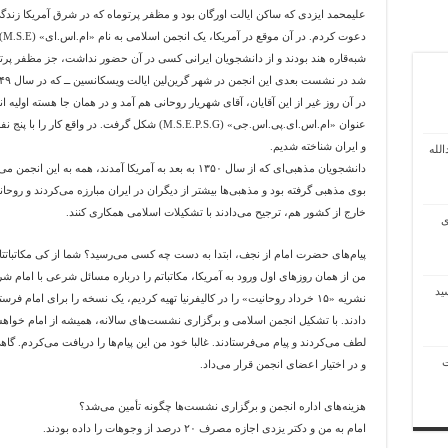
علیمحمد ایزدی که ساکن ایالت اورگان بود و مظفر پرتوماه که در شرق آمریکا زندگی م
دع
شبه‌قاره هند بودند و از دانشجویان ایرانی کسی در آن حضور نداشت، جز مظفر پرتوما
در آن روز غیر از این آقایان، آقای شهریار روحانی هم آمد و در همان جا هسته اولیه 
عنوان «ام.اس.ای.پی.اس.جی» (M.S.E.P.S.G) شکل گرفت. 
و ایران شناخته شدیم.
لله
دانشجویان مذهبی‌ای که از سال ۱۳۵۰ به بعد به آمریکا آمدند، ه
بوی مذهبی گرفته بود و مذهبی‌ها بیشتر از دیگران در ایران مبارزه می‌کردند و روحان
خارج از کشور هم، ترجیح می‌دادند با تشکیلات اسلامی همکاری کنند.
ی
پیام‌های حضرت امام از نجف، ابتدا به دست چه کسی می‌رسید؟ شما از کی مکاتباتتان
من از همان روزهای اول ورود به آمریکا، مکاتباتم را درباره مسائل شرعی با امام ش
ید
نشریه «۱۵ خرداد روحانیت» را در کالیفرنیا تهیه کردیم، یک نسخه را برای امام 
دادند. با تشکیل انجمن اسلامی و برگزاری نشست‌های سالانه، همیشه از امام خواه
لطف می‌کردند و پیام می‌فرستادند. غالبا خود من این پیام‌ها را دریافت می‌کردم. گا
ت
و در اختیار اعضای انجمن قرار می‌داد.
هزینه‌های اداره انجمن و برگزاری نشست‌ها چگونه تأمین می‌شد؟
امام به من و دکتر یزدی اجازه مصرف ۲۰ درصد از وجوهات را داده بودند.