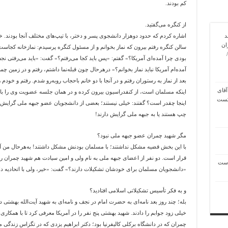
کم بودند.
از کنگره می‌گفتید.
د
اشاره کردم که حدود دوهزار دانشجوی پسر و دختر، با تیپ‌های مختلف آنجا بودند. خ
ان
سالن کنگره رفتم بیرون که نماز بخوانم و از مسئول کنگره پرسیدم: نمازخانه کجاس
بودی چرا آمده‌ای آمریکا؟» گفتم: «پس باید کجا می‌رفتم؟» گفت: «باید می‌رفتی نجف 
آمده‌ام آمریکا نباید نماز بخوانم؟» درهرحال چون قبله‌نما داشتم، رفتم و در زمین چمن
بعد از نماز به رستوران رفتم و در آنجا با دو خانم باحجاب روبه‌رو شدم. رفتم و خودم 
آقای
اینکه مسلمان است، از کنفدراسیون بیرون کرده و در همان جلسه عضویت وی را باط
شکست
اینجا چقدر است؟ گفتند: خیلی نیستند؛ بعضی از دانشجویان عضو جبهه ملی گرایش 
چپ هستند یا به جبهه ملی گرایش دارند!
مگر شهید چمران عضو جبهه ملی نبود؟
با این بخش قضیه مشکل نداشتند؛ با مسلمان بودنش مشکل داشتند! به‌هرحال من آن ر
قرار است. دو نفر از اعضای جبهه ملی به نام ولی و امین سیادت هم شهید چمران ر
است
«دانشجویان مسلمان برای خودشان تشکیلات دارند؟» گفت: «خیر، ولی با اتحادیه دان
و به فکر تأسیس تشکیلاتی اسلامی افتادید؟
بله؛ چند روز بعد نامه‌ای به حضرت امام در نجف و نامه‌ای به شهید آیت‌الله بهشتی در
خیلی زود جوابم را دادند. شهید بهشتی پنج نفر را در آمریکا معرفی کرد تا با همکاری آ
چمران که در دانشگاه برکلی کالیفرنیا بود؛ دکتر ابراهیم یزدی که در تگزاس زندگی م