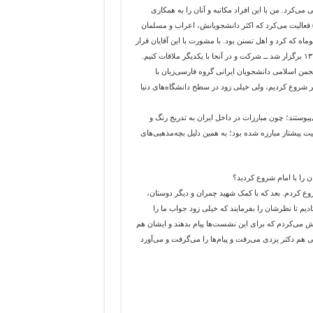
ی‌کرد. من با این افراد مکاتبه و آنان را به همکاری
وت کردم. در آن موقع در آمریکا، یک انجمن اسلامی به نام «ام.اس.ای» (M.S.E) فعالیت می‌کرد که اکثر دانشجویانش، اعراب و مسلمان
ه که کرد و اهل تسنن بود. با مشورت با این آقایان قرار
شد در نشست بعدی این انجمن در شهر گرین‌لین ایالت ویسکانسین ــ که در سال ۱۳۴۹ برگزار شد ــ شرکت و در آنجا با یکدیگر ملاقات کنیم.
انجمن اسلامی دانشجویان ایرانی گروه فارسی‌زبان با
در واقع کار را با پنج نفر شروع کردیم، ولی خیلی زود در سطح دانشگاه‌های دنیا
مه به این انجمن می‌پیوستند؛ چون مبارزات در داخل ایران به تدریج رنگ و
یت پیشتاز مبارزه شده بود؛ به همین دلیل بچه‌مذهبی‌های
 را با امام شروع کردید؟
روع کردم. بعد که با کمک شهید چمران و دیگر دوستان،
فرستادیم تا نظرشان را بفرمایند که خیلی زود جواب ما را
ش می‌کردم که برای این نشست‌ها پیام بدهند و ایشان هم
هی هم دکتر یزدی می‌رفت و پیام‌ها را می‌گرفت و می‌آورد