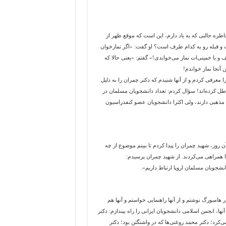
اطره جالبی که به یاد دارم، این است که موقع ظهر از
ت و قبله رو به کدام طرف است؟ او گفت: «اگر نمازخوان
و با خمینی‌ات نماز می‌خواندی!» گفتم: «یعنی حالا که
 آنجا نماز خواندم!
را معرفی کردم و از آنها شنیدم که دکتر چمران را به دلیل
ل کرده‌اند! سؤال کردم: تعداد دانشجویان مسلمان در
مذهبی دارند، ولی اکثرا دانشجویان عضو کنفدراسیون
وز، شهید چمران را پیدا کردم تا ببینم موضوع از چه
ا همراهی می‌کردند. از شهید چمران پرسیدم:
شجویان مسلمان اروپا ارتباط داریم».
 هامبورگ نوشتم و از آنها راهنمایی خواستم و آنها هم
نها، انجمن اسلامی دانشجویان ایرانی را راه بیندازم: دکتر
ی‌کرد؛ دکتر محمد روغنی‌ها که در واشنگتن بود؛ دکتر