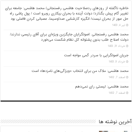
خاطره ناگفته از روزهای ردصلاحیت هاشمی رفسنجانی/ محمد هاشمی: جامعه برای
تغییر گام پیش بگذارد/ دولت آینده با بحران بیکاری روبرو است / پول پاشی راه
حل عبور از بحران نیست/ انگیزه کارشناس صداوسیما، عصبانی کردن فاضلی بود
تیر 4, 1403
محمد هاشمی رفسنجانی :اصولگرایان جایگزین ویژه‌ای برای آقای رئیسی ندارند/
دولت اصلاح طلب بدون پشتوانه کل نظام شکست می‌خورد
خرداد 31, 1403
جریان اصولگرایی با سردر گمی مواجه است
خرداد 9, 1403
محمد هاشمی: ملاک من برای انتخاب «ویژگی‌های نامزدها» است
اسفند 7, 1402
محمد هاشمی: لیستی رای نمی‌دهم
اسفند 7, 1402
آخرین نوشته ها