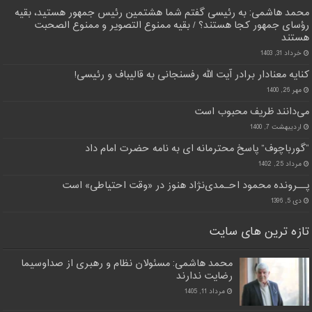
محمد هاشمی: به رئیسی گفتم شما هشتمین رئیس جمهور هستید، بقیه
رؤسای جمهور کجا هستند؟ / بقیه ممنوع التصویر و ممنوع الصحبت
هستند
خرداد 31, 1403
کنایه معنادار برادر آیت الله رفسنجانی به قالیباف و رئیسی!
مهر 26, 1400
می‌دانند ظریف محبوب است
اردیبهشت 7, 1400
“گورباچوف” پاسخ محترمانه ای به نامه حضرت امام داد
مرداد 25, 1402
پــرونده محمود احـمدی‌نژاد هنوز در «وقت احتیاطی» است
دی 5, 1396
تازه ترین های سایت
محمد هاشمی: مسئولان نظام و رهبری از صداوسیما
رضایت ندارند
مرداد 11, 1405