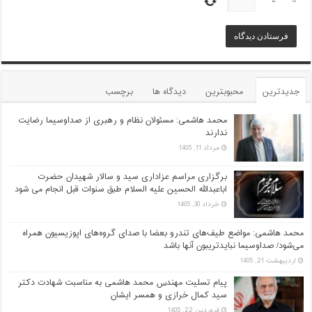
جدیدترین
محبوبترین
دیدگاه ها
برچسب
محمد هاشمی: مسئولان نظام و رهبری از صداوسیما رضایت
ندارند
مرداد 11, 1405
برگزاری مراسم عزاداری سید و سالار شهیدان حضرت
اباعبدالله الحسین علیه السلام طبق سنوات قبل انجام می شود
خرداد 30, 1405
محمد هاشمی: مواضع طیف‌های تندرو بعضا با صدای گروه‌های اپوزیسیون همراه
می‌شود/ صداوسیما نبایدتریبون آنها باشد
اردیبهشت 21, 1405
پیام تسلیت مهندس محمد هاشمی به مناسبت شهادت دکتر
سید کمال خرازی و همسر ایشان
فروردین 22, 1405