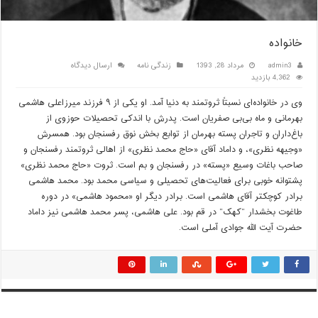
خانواده
admin3
مرداد 28, 1393
زندگی نامه
ارسال دیدگاه
4,362 بازدید
وی در خانواده‌ای نسبتاً ثروتمند به دنیا آمد. او یکی از ۹ فرزند میرزاعلی هاشمی
بهرمانی و ماه‌ بی‌بی صفریان است. پدرش با اندکی تحصیلات حوزوی از
باغ‌داران و تاجران پسته بهرمان از توابع بخش نوق رفسنجان بود. همسرش
«وجیهه نظری»، و داماد آقای «حاج محمد نظری» از اهالی ثروتمند رفسنجان و
صاحب باغات وسیع «پسته» در رفسنجان و بم است. ثروت «حاج محمد نظری»
پشتوانه خوبی برای فعالیت‌های تحصیلی و سیاسی محمد بود. محمد هاشمی
برادر کوچکتر آقای هاشمی است. برادر دیگر او «محمود هاشمی» در دوره
طاغوت بخشدار “کهک” در قم بود. علی هاشمی، پسر محمد هاشمی نیز داماد
حضرت آیت الله جوادی آملی است.