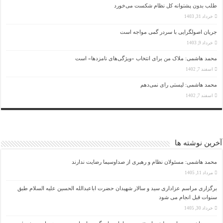
طلب بدون پشتوانه کل نظام شکست می‌خورد
خرداد 31, 1403
جریان اصولگرایی با سردر گمی مواجه است
خرداد 9, 1403
محمد هاشمی: ملاک من برای انتخاب «ویژگی‌های نامزدها» است
اسفند 7, 1402
محمد هاشمی: لیستی رای نمی‌دهم
اسفند 7, 1402
آخرین نوشته ها
محمد هاشمی: مسئولان نظام و رهبری از صداوسیما رضایت ندارند
مرداد 11, 1405
برگزاری مراسم عزاداری سید و سالار شهیدان حضرت اباعبدالله الحسین علیه السلام طبق
سنوات قبل انجام می شود
خرداد 30, 1405