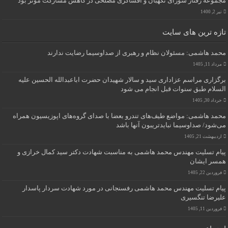
مجموعه رفتار شورای نگهبان و افشاگری مصلحی در کاهش مشارکت موثر بود
تیر 2, 1400
تازه ترین های سایت
محمد هاشمی: مسئولان نظام و رهبری از صداوسیما رضایت ندارند
مرداد 11, 1405
برگزاری مراسم عزاداری سید و سالار شهیدان حضرت اباعبدالله الحسین علیه
السلام طبق سنوات قبل انجام می شود
خرداد 30, 1405
محمد هاشمی: مواضع طیف‌های تندرو بعضا با صدای گروه‌های اپوزیسیون همراه
می‌شود/ صداوسیما نبایدتریبون آنها باشد
اردیبهشت 21, 1405
پیام تسلیت مهندس محمد هاشمی به مناسبت شهادت دکتر سید کمال خرازی و
همسر ایشان
فروردین 22, 1405
پیام تسلیت مهندس محمد هاشمی رفسنجانی در مورد شهادت سردار پاسدار
علیرضا تنگسیری
فروردین 11, 1405