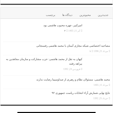
جدیدترین
محبوبترین
دیدگاه ها
برچسب
امیرکبیر، چهره محبوب هاشمی بود
آذر 11, 1403
۲
مصاحبه اختصاصی شبکه مجازی آستان با محمد هاشمی رفسنجانی
مرداد 21, 1396
۱
کیهان به نقل از محمد هاشمی: حزب مشارکت و سازمان مجاهدین به
بیراهه رفتند
فروردین 24, 1392
محمد هاشمی: مسئولان نظام و رهبری از صداوسیما رضایت ندارند
مرداد 11, 1405
نتایج نهایی شمارش آراء انتخابات ریاست جمهوری ۹۲
خرداد 25, 1392