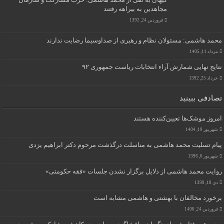
کیهان به نقل از محمد هاشمی: حزب مشارکت و سازمان
مجاهدین به بیراهه رفتند
فروردین 24, 1392
محمد هاشمی: مسئولان نظام و رهبری از صداوسیما رضایت ندارند
مرداد 11, 1405
نتایج نهایی شمارش آراء انتخابات ریاست جمهوری ۹۲
خرداد 25, 1392
تصادفی ببینید
امروز موشک‌ها تعیین‌کننده هستند
شهریور 19, 1404
پیام تسلیت محمد هاشمی به مناسلت درگذشت مرحوم دکتر ابراهیم یزدی
شهریور 6, 1396
روایت محمد هاشمی از دلایل برگزار نشدن جلسات «فقه حکومتی»
دی 18, 1399
برخورد مخالفان با بهشتی و هاشمی مشابه است
فروردین 24, 1400