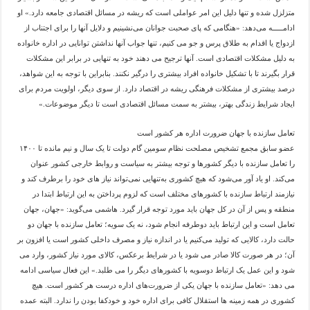
متزلزل شده و تنها دلیل این امر عواملی است که ریشه در مسائل اقتصادی جامعه دارد.» او
ادامـــــه می‌دهد: «هنگامی که پای صحبت جوانان می‌نشینیم و دلایل آنها را برای اجتناب از
ازدواج یا اقدام به طلاق پرس و جو می کنیم، تنها جواب آنها نداشتن توانایی در اداره خانواده
به دلیل مشکلات اقتصادی است. آنها ترجیح می دهند خود به تنهایی در برابر این مشکلات
قرار بگیرند تا با تشکیل خانواده افراد بیشتری را درگیر نکنند. بنابراین با توجه به این شواهد،
درصد بیشتری از مشکلات فرهنگی ریشه در اقتصاد دارد. از سوی دیگر، اولویت مردم برای
ایجاد شرایط زندگی بهتر، بیشتر به سمت مسائل اقتصادی است تا دیگر موضوعات.»
تعامل سازنده با جهان ضرورت اداره هر کشور است
عضو سابق مجمع تشخیص مصلحت نظام سومین گام دولت تا یک سال و نیم مانده تا ۱۴۰۰
را تعامل سازنده با دیگر کشورها و توجه بیشتر به سیاست و روابط خارجی کشور عنوان
می‌کند. او یاد آور می‌شود که هیچ کشوری به‌تنهایی نمی‌تواند نیاز های خود را برطرف کند و
نیازمند ارتباط سازنده با کشورهای مختلف است که لزوم پرداختن به این ارتباط ابتدا در
منطقه و پس از آن در کل جهان باید مورد توجه قرار گیرد. هاشمی می‌گوید: «جهان، جهان
تعامل است و این ارتباط باید دوطرفه انجام شود، نه یک سویه؛ تعامل سازنده با جهان دو
حالت دارد، کالایی که تولید می‌کنیم یا در اندازه نیاز و مصرف داخلی کشور است یا افزون بر
آن؛ در هر صورت کالا صادر می شود یا در شرایط برعکس، کالای مورد نیاز کشور، وارد می
شود و این عمل یک ارتباط دوسویه با کشورهای دیگر را می طلبد.» این فعال سیاسی ادامه
می دهد: «تعامل سازنده با جهان یکی از ضرورت‌های اداره درست هر کشور است. هیچ
کشوری در همه زمینه ها استقلال کافی برای اداره خود و خودکفا بودن را ندارد. البته عمده