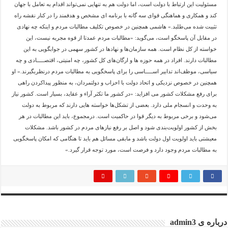
مسئولیت این ارتباط با دولت است، اما دولت هم به تنهایی نمی‌تواند اقدام به تعامل با جهان
کند و همکاری و هماهنگی قوای سه گانه با برنامه ای مشخص و هدفمند را در کنار نقشه راه
تثبیت شده می‌طلبد.» هاشمی همچنین در خصوص تکلیف مطالبات مردم و اینکه چه نهادی
در مقابل آن پاسخگو است، می‌گوید: «مطالبات مردم عمدتا از قوه مجریه نیست، این
خواسته از کل نظام است. همه سازمان‌ها و نهادها در کشور سهمی در جوابگویی به این
مطالبات دارند. افراد در همه حوزه ها و ارگان‌های کل کشور، چه امنیتی، اقتصـــــادی و چه
سیاسی، موظف‌اند تدابیر اســـــاسی را برای پاسخگویی به مطالبات مردم درنظربگیرند.» او
همچنین در خصوص نزدیکی و اتحاد دولت با احزاب و دولتمردان، به منظور پیداکردن راهی
برای رفع مشکلات کشور می افزاید: «در کشور ما تکثر آراء و عقاید، بسیار است. کشور نیاز
به وحدت و انسجام ملی دارد. بعضی از تشکل‌ها خواسته هایی دارند که مربوط به دولت
می‌شود و برخی مربوط به دیگر قوا در حاکمیت است. درمجموع، باید این مطالبات در هر
بخش از کشور اولویت‌بندی شود و اصل بر رفع نیازهای مردم در کشور باشد. مشکلات
معیشتی باید اولویت اول دولت باشد و مابقی مسائل هم باید تا هنگامی که امکان پاسخگویی
به مطالبات مردم وجود دارد و فرصت است، مورد توجه قرار گیرد.»
درباره ی admin3