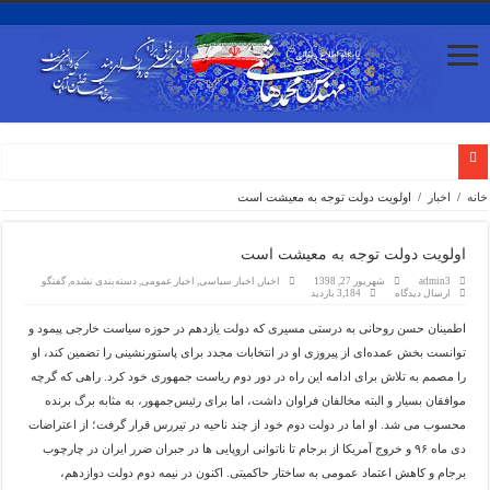
محمد هاشمی: مسئولان نظام و رهبری از صداوسیما رضایت ندارند
خانه
/
اخبار
/
اولویت دولت توجه به معیشت است
محمد هاشمی: مواضع طیف‌های تندرو بعضا با صدای گروه‌های اپوزیسیون همراه می‌شود/ صداوسیما نبا
اولویت دولت توجه به معیشت است
پیام تسلیت مهندس محمد هاشمی به مناسبت شهادت دکتر سید کمال خرازی و همسر ایشان
admin3
شهریور 27, 1398
اخبار
,
اخبار سیاسی
,
اخبار عمومی
,
دسته‌بندی نشده
,
گفتگو
پیام تسلیت محمد هاشمی رفسنجانی به مناسبت شهادت حضرت آیت الله خامنه‌ای رهبر معظم انقلا
ارسال دیدگاه
3,184 بازدید
محمد هاشمی رفسنجانی: امام خمینی(س) مسیر تاریخ را عوض کرد/ خصومت آمریکا با ایران مال امروز 
اطمینان حسن روحانی به درستی مسیری که دولت یازدهم در حوزه سیاست خارجی پیمود و
توانست بخش عمده‌ای از پیروزی او در انتخابات مجدد برای پاستورنشینی را تضمین کند، او
گفت‌وگوی استراتژیک با محمد هاشمی رفسنجانی ایران در بن‌بست نیست
را مصمم به تلاش برای ادامه این راه در دور دوم ریاست جمهوری خود کرد. راهی که گرچه
محمد هاشمی: خیلی‌ها اعتراض می‌کردند که چرا یک خانم خبرهای تلویزیون را می‌خواند
موافقان بسیار و البته مخالفان فراوان داشت، اما برای رئیس‌جمهور، به مثابه برگ برنده
هاشمی:پزشکیان در سازمان ملل صلح‌طلبی و تسلیم‌ناپذیری ایران را مطرح کرد
محسوب می شد. او اما در دولت دوم خود از چند ناحیه در تیررس قرار گرفت؛ از اعتراضات
ارتباط خانواده هاشمی رفسنجانی با رهبر انقلاب به روایت برادر او/ عمل به فرامین رهبری بر همه
دی ماه ۹۶ و خروج آمریکا از برجام تا ناتوانی اروپایی ها در جبران ضرر ایران در چارچوب
برجام و کاهش اعتماد عمومی به ساختار حاکمیتی. اکنون در نیمه دوم دولت دوازدهم،
همه جریان‌ها حق ارائه پیشنهاد به دولت را دارند