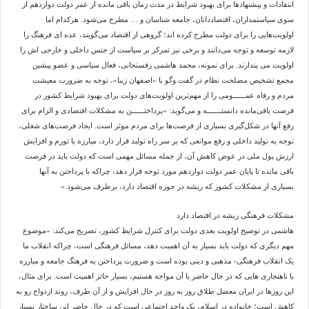
انتقادات و پیشنهادها برای بهبود شرایط در مدت زمان باقی مانده از عمر دولت دوازدهم از
سوی سیاستمداران، اقتصاددانان، جامعه شناسان و … مطرح می‌شود. هرکدام اما
اولویت‌هایی را برای دولت مطرح کرده اند؛ گروهی از اقتصاد می‌گویند، عده ای فرهنگ را
لازمه توسعه و توجه می‌دانند و برخی نیز تمرکز بر سیاست از جنس داخلی و خارجی اش را
اولویت می پندارند. برای نمونه، محمد هاشمی رفسنجانی، فعال سیاسی و عضو پیشین
مجمع تشخیص مصلحت نظام در گفت وگو با «اصفهان زیبا»، توجه به ضرورت معیشت
مردم و رفاه عمــــــومی را از مهم‌ترین اولویت‌های دولت برای بهبود شرایط کشور در
فرصت باقی‌مانده دانستـــــــه و می‌گوید: «پرداختــــــن به مشکلات اقتصادی و الزام برای
رفع آنها در شکل‌گیری بسیاری از فرصت‌ها برای مردم موثر است. ایجاد فرصت‌های شغلی،
توجه به تولید داخلی و رفع موانعی که بر سر راه تولید قرار دارد، مبارزه با تورم و افزایش
ارزش پول ملی در عوض کاهش آن، از جمله مسائل مهمی است که دولت باید در فرصت
باقی مانده تا پایان عمر دولت دوازدهم مورد توجه قرار دهد، چراکه با پرداختن به آنها
بسیاری از مشکلات کشور که ریشه در حوزه اقتصاد دارد، برطرف می‌شود.»
مشکلات فرهنگی ریشه در اقتصاد دارد
هاشمی در توضیح اولویت بعدی دولت برای کنترل شرایط کشور، تصریح می‌کند: «موضوع
مهم دیگری که دولت باید بسیار به آن اهمیت دهد، مسائل فرهنگی است، چراکه انقلاب ما
یک انقلاب فرهنگی- مذهبی و دینی بوده است و ضرورت پرداختن به فرهنگ جامعه و مبارزه
با ناهنجاری هایی که در حال حاضر با آن مواجه هستیم، بسیار حائز اهمیت است. برای مثال،
این روزها در ایران معضل طلاق روز به روز در حال افزایش و از آن طرف، روند ازدواج رو به
کاهش است؛ خانواده در اسلام، یک واحد اجتماعی است که در حال حاضر این ساختار بسیار