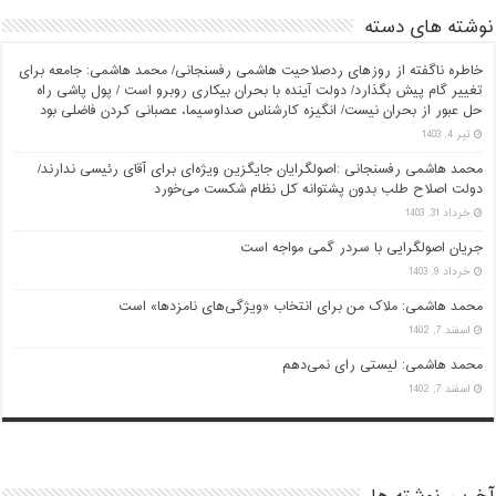
نوشته های دسته
خاطره ناگفته از روزهای ردصلاحیت هاشمی رفسنجانی/ محمد هاشمی: جامعه برای
تغییر گام پیش بگذارد/ دولت آینده با بحران بیکاری روبرو است / پول پاشی راه
حل عبور از بحران نیست/ انگیزه کارشناس صداوسیما، عصبانی کردن فاضلی بود
تیر 4, 1403
محمد هاشمی رفسنجانی :اصولگرایان جایگزین ویژه‌ای برای آقای رئیسی ندارند/
دولت اصلاح طلب بدون پشتوانه کل نظام شکست می‌خورد
خرداد 31, 1403
جریان اصولگرایی با سردر گمی مواجه است
خرداد 9, 1403
محمد هاشمی: ملاک من برای انتخاب «ویژگی‌های نامزدها» است
اسفند 7, 1402
محمد هاشمی: لیستی رای نمی‌دهم
اسفند 7, 1402