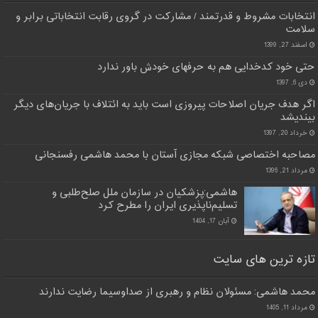
انتخابات مشروط و قدرتمند / مشارکت در گروی رقابت انتخاباتی برابر و
سلامت
اسفند 27, 1399
حتی خود کدخدایی هم به حرفهای خودش باور ندارد
دی 6, 1397
ﺍﮔﺮ ﻫﺪﻑ ﺟﺮﯾﺎﻥ ﺍﺻﻼﺣﺎﺕ ﭘﯿﺮﻭﺯﯼ ﺍﺳﺖ ﺑﺎﯾﺪ ﺑﻪ ﺍﺋﺘﻼﻑ ﺑﺎ ﺟﺮﯾﺎﻥﻫﺎﯼ ﺩﯾﮕﺮ
ﺑﯿﻨﺪﯾﺸﺪ
خرداد 20, 1397
مصاحبه اختصاصی شبکه مجازی آستان با محمد هاشمی رفسنجانی
مرداد 21, 1396
هاشمی:پزشکیان در سازمان ملل صلح‌طلبی و
تسلیم‌ناپذیری ایران را مطرح کرد
آبان 17, 1404
تازه ترین های سایت
محمد هاشمی: مسئولان نظام و رهبری از صداوسیما رضایت ندارند
مرداد 11, 1405