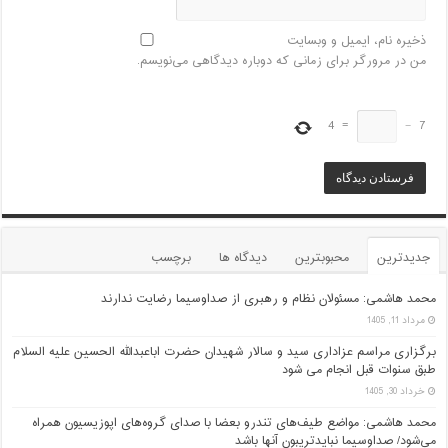
ذخیره نام، ایمیل و وبسایت
من در مرورگر برای زمانی که دوباره دیدگاهی می‌نویسم.
4
=
−
7
جدیدترین
محبوبترین
دیدگاه ها
برچسب
محمد هاشمی: مسئولان نظام و رهبری از صداوسیما رضایت ندارند
مرداد 11, 1405
برگزاری مراسم عزاداری سید و سالار شهیدان حضرت اباعبدالله الحسین علیه السلام
طبق سنوات قبل انجام می شود
خرداد 30, 1405
محمد هاشمی: مواضع طیف‌های تندرو بعضا با صدای گروه‌های اپوزیسیون همراه
می‌شود/ صداوسیما نبایدتریبون آنها باشد