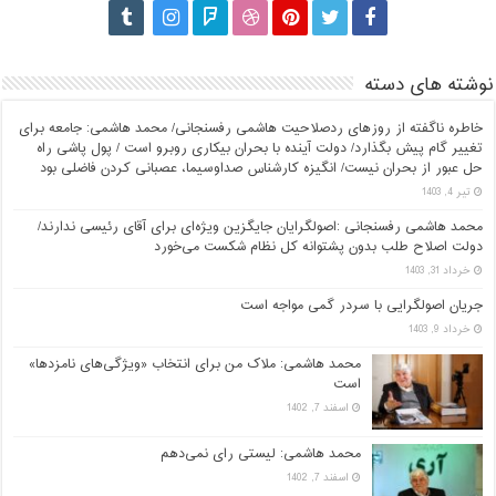
نوشته های دسته
خاطره ناگفته از روزهای ردصلاحیت هاشمی رفسنجانی/ محمد هاشمی: جامعه برای
تغییر گام پیش بگذارد/ دولت آینده با بحران بیکاری روبرو است / پول پاشی راه
حل عبور از بحران نیست/ انگیزه کارشناس صداوسیما، عصبانی کردن فاضلی بود
تیر 4, 1403
محمد هاشمی رفسنجانی :اصولگرایان جایگزین ویژه‌ای برای آقای رئیسی ندارند/
دولت اصلاح طلب بدون پشتوانه کل نظام شکست می‌خورد
خرداد 31, 1403
جریان اصولگرایی با سردر گمی مواجه است
خرداد 9, 1403
محمد هاشمی: ملاک من برای انتخاب «ویژگی‌های نامزدها»
است
اسفند 7, 1402
محمد هاشمی: لیستی رای نمی‌دهم
اسفند 7, 1402