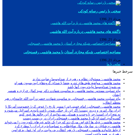
سخنی با رئیس رسانه کودکی
مرداد 21, 1396
ناگفته های محمد هاشمی درباره آیت الله هاشمی
مرداد 21, 1396
مصاحبه اختصاصی شبکه مجازی آستان با محمد هاشمی رفسنجانی
مرداد 21, 1396
تماس با ما
سرخط خبرها
محمد هاشمی: مسئولان نظام و رهبری از صداوسیما رضایت ندارند
محمد هاشمی: مواضع طیف‌های تندرو بعضا با صدای گروه‌های اپوزیسیون همراه
می‌شود/ صداوسیما نبایدتریبون آنها باشد
پیام تسلیت مهندس محمد هاشمی به مناسبت شهادت دکتر سید کمال خرازی و همسر
ایشان
پیام تسلیت محمد هاشمی رفسنجانی به مناسبت شهادت حضرت آیت الله خامنه‌ای رهبر
معظم انقلاب
محمد هاشمی رفسنجانی: امام خمینی(س) مسیر تاریخ را عوض کرد/ خصومت آمریکا با
ایران مال امروز و دیروز نیست/ اگر این بار جنگی شود، باعث نابودی اسرائیل می‌شود و
به نفع ایران است/ جز با وحدت و همدلی نمی‌توانیم از این چالش‌ها عبور کنیم
گفت‌وگوی استراتژیک با محمد هاشمی رفسنجانی ایران در بن‌بست نیست
محمد هاشمی: خیلی‌ها اعتراض می‌کردند که چرا یک خانم خبرهای تلویزیون را می‌خواند
هاشمی:پزشکیان در سازمان ملل صلح‌طلبی و تسلیم‌ناپذیری ایران را مطرح کرد
ارتباط خانواده هاشمی رفسنجانی با رهبر انقلاب به روایت برادر او/ عمل به فرامین
رهبری بر همه واجب است