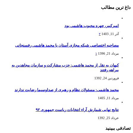
داغ ترین مطالب
امیرکبیر، چهره محبوب هاشمی بود
آذر 11, 1403
۲
مصاحبه اختصاصی شبکه مجازی آستان با محمد هاشمی رفسنجانی
مرداد 21, 1396
۱
کیهان به نقل از محمد هاشمی: حزب مشارکت و سازمان مجاهدین به
بیراهه رفتند
فروردین 24, 1392
محمد هاشمی: مسئولان نظام و رهبری از صداوسیما رضایت ندارند
مرداد 11, 1405
نتایج نهایی شمارش آراء انتخابات ریاست جمهوری ۹۲
خرداد 25, 1392
تصادفی ببینید