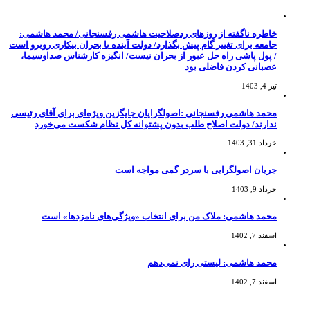
خاطره ناگفته از روزهای ردصلاحیت هاشمی رفسنجانی/ محمد هاشمی:
جامعه برای تغییر گام پیش بگذارد/ دولت آینده با بحران بیکاری روبرو است
/ پول پاشی راه حل عبور از بحران نیست/ انگیزه کارشناس صداوسیما،
عصبانی کردن فاضلی بود
تیر 4, 1403
محمد هاشمی رفسنجانی :اصولگرایان جایگزین ویژه‌ای برای آقای رئیسی
ندارند/ دولت اصلاح طلب بدون پشتوانه کل نظام شکست می‌خورد
خرداد 31, 1403
جریان اصولگرایی با سردر گمی مواجه است
خرداد 9, 1403
محمد هاشمی: ملاک من برای انتخاب «ویژگی‌های نامزدها» است
اسفند 7, 1402
محمد هاشمی: لیستی رای نمی‌دهم
اسفند 7, 1402