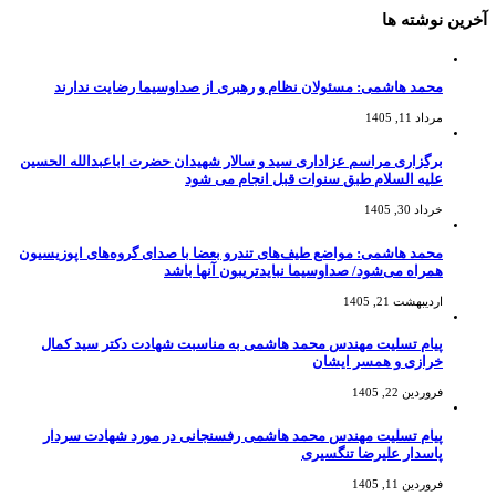
آخرین نوشته ها
محمد هاشمی: مسئولان نظام و رهبری از صداوسیما رضایت ندارند
مرداد 11, 1405
برگزاری مراسم عزاداری سید و سالار شهیدان حضرت اباعبدالله الحسین
علیه السلام طبق سنوات قبل انجام می شود
خرداد 30, 1405
محمد هاشمی: مواضع طیف‌های تندرو بعضا با صدای گروه‌های اپوزیسیون
همراه می‌شود/ صداوسیما نبایدتریبون آنها باشد
اردیبهشت 21, 1405
پیام تسلیت مهندس محمد هاشمی به مناسبت شهادت دکتر سید کمال
خرازی و همسر ایشان
فروردین 22, 1405
پیام تسلیت مهندس محمد هاشمی رفسنجانی در مورد شهادت سردار
پاسدار علیرضا تنگسیری
فروردین 11, 1405