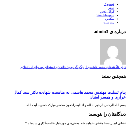
فیسبوک
تویتر
گوگل پلاس
Stumbleupon
لینکدین
پینترست
درباره ی admin3
قبلی
ناگفته‌های محمد هاشمی از چگونگی ورود خاندان رفسنجانی به مبازرات انقلابی
همچنین ببینید
پیام تسلیت مهندس محمد هاشمی به مناسبت شهادت دکتر سید کمال
خرازی و همسر ایشان
بسم الله الرحمن الرحیم انا لله و انا الیه راجعون محضر مبارک حضرت آیت الله …
دیدگاهتان را بنویسید
نشانی ایمیل شما منتشر نخواهد شد.
بخش‌های موردنیاز علامت‌گذاری شده‌اند
*