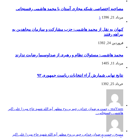
مصاحبه اختصاصی شبکه مجازی آستان با محمد هاشمی رفسنجانی
مرداد 21, 1396
۱
کیهان به نقل از محمد هاشمی: حزب مشارکت و سازمان مجاهدین به
بیراهه رفتند
فروردین 24, 1392
محمد هاشمی: مسئولان نظام و رهبری از صداوسیما رضایت ندارند
مرداد 11, 1405
نتایج نهایی شمارش آراء انتخابات ریاست جمهوری ۹۲
خرداد 25, 1392
maYsam: رحمت ورضوان خدای رحیم برروح مطهر آیه الله شهید حاج میرزا علی اکبر
هاشمی رفسنجانی...
مسیح: رحمت ورضوان خدای رحیم برروح مطهر آیه الله شهید حاج میرزا علی اکبر