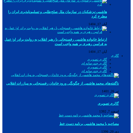
هاشمی:پزشکیان در سازمان ملل صلح‌طلبی و تسلیم‌ناپذیری ایران را
مطرح کرد
آبان 17, 1404
ارتباط خانواده هاشمی رفسنجانی با رهبر انقلاب به روایت برادر او/ عمل
به فرامین رهبری بر همه واجب است
آبان 17, 1404
گالری
گالری تصویری
گالری چندرسانه ای
گالری تصویری
گالری چندرسانه ای
ناگفته‌های محمد هاشمی از چگونگی ورود خاندان رفسنجانی به مبازرات انقلابی
تیر 26, 1401
گالری تصویری
اسفند 7, 1392
مصاحبه با محمد هاشمی برنامه دست خط
دی 20, 1396