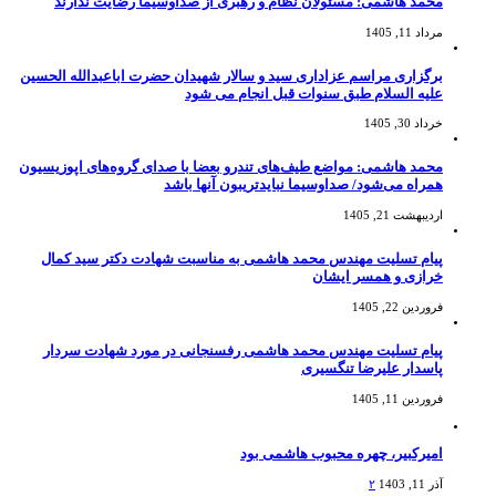
محمد هاشمی: مسئولان نظام و رهبری از صداوسیما رضایت ندارند
مرداد 11, 1405
برگزاری مراسم عزاداری سید و سالار شهیدان حضرت اباعبدالله الحسین
علیه السلام طبق سنوات قبل انجام می شود
خرداد 30, 1405
محمد هاشمی: مواضع طیف‌های تندرو بعضا با صدای گروه‌های اپوزیسیون
همراه می‌شود/ صداوسیما نبایدتریبون آنها باشد
اردیبهشت 21, 1405
پیام تسلیت مهندس محمد هاشمی به مناسبت شهادت دکتر سید کمال
خرازی و همسر ایشان
فروردین 22, 1405
پیام تسلیت مهندس محمد هاشمی رفسنجانی در مورد شهادت سردار
پاسدار علیرضا تنگسیری
فروردین 11, 1405
امیرکبیر، چهره محبوب هاشمی بود
آذر 11, 1403
۲