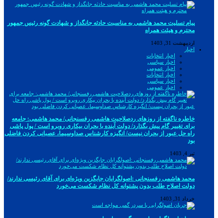
پیام تسلیت محمد هاشمی به مناسبت حادثه جانگداز و شهادت گونه رئیس جمهور
محترم و هیئت همراه
اردیبهشت 31, 1403
اخبار
اخبار انتخابات
اخبار سیاسی
اخبار عمومی
اخبار انتخابات
اخبار سیاسی
اخبار عمومی
خاطره ناگفته از روزهای ردصلاحیت هاشمی رفسنجانی/ محمد هاشمی: جامعه
برای تغییر گام پیش بگذارد/ دولت آینده با بحران بیکاری روبرو است / پول پاشی
راه حل عبور از بحران نیست/ انگیزه کارشناس صداوسیما، عصبانی کردن فاضلی
بود
تیر 4, 1403
محمد هاشمی رفسنجانی :اصولگرایان جایگزین ویژه‌ای برای آقای رئیسی ندارند/
دولت اصلاح طلب بدون پشتوانه کل نظام شکست می‌خورد
خرداد 31, 1403