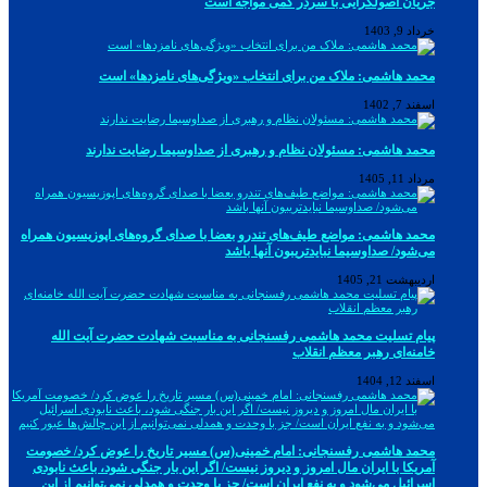
جریان اصولگرایی با سردر گمی مواجه است
خرداد 9, 1403
محمد هاشمی: ملاک من برای انتخاب «ویژگی‌های نامزدها» است
اسفند 7, 1402
محمد هاشمی: مسئولان نظام و رهبری از صداوسیما رضایت ندارند
مرداد 11, 1405
محمد هاشمی: مواضع طیف‌های تندرو بعضا با صدای گروه‌های اپوزیسیون همراه
می‌شود/ صداوسیما نبایدتریبون آنها باشد
اردیبهشت 21, 1405
پیام تسلیت محمد هاشمی رفسنجانی به مناسبت شهادت حضرت آیت الله
خامنه‌ای رهبر معظم انقلاب
اسفند 12, 1404
محمد هاشمی رفسنجانی: امام خمینی(س) مسیر تاریخ را عوض کرد/ خصومت
آمریکا با ایران مال امروز و دیروز نیست/ اگر این بار جنگی شود، باعث نابودی
اسرائیل می‌شود و به نفع ایران است/ جز با وحدت و همدلی نمی‌توانیم از این