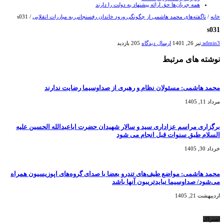
همه جریان‌ها حق ارائه پیشنهاد به دولت را دارند
خانه
/
ناگفته‌های محمد هاشمی از چگونگی ورود خاندان رفسنجانی به مبازرات انقلابی
/
s031
s031
admin3
تیر 26, 1401
ارسال دیدگاه
205 بازدید
نوشته های مرتبط
محمد هاشمی: مسئولان نظام و رهبری از صداوسیما رضایت ندارند
مرداد 11, 1405
برگزاری مراسم عزاداری سید و سالار شهیدان حضرت اباعبدالله الحسین علیه
السلام طبق سنوات قبل انجام می شود
خرداد 30, 1405
محمد هاشمی: مواضع طیف‌های تندرو بعضا با صدای گروه‌های اپوزیسیون همراه
می‌شود/ صداوسیما نبایدتریبون آنها باشد
اردیبهشت 21, 1405
اشتراک