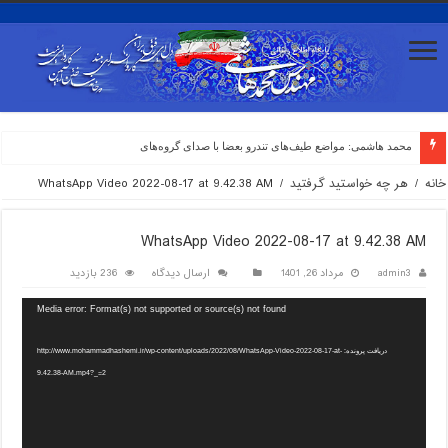
محمد هاشمی: مواضع طیف‌های تندرو بعضا با صدای گروه‌های اپوزیسیون
خانه
/
هر چه خواستید گرفتید
/
WhatsApp Video 2022-08-17 at 9.42.38 AM
WhatsApp Video 2022-08-17 at 9.42.38 AM
admin3
مرداد 26, 1401
ارسال دیدگاه
236 بازدید
Media error: Format(s) not supported or source(s) not found
دریافت پرونده: http://www.mohammadhashemi.ir/wp-content/uploads/2022/08/WhatsApp-Video-2022-08-17-at-
9.42.38-AM.mp4?_=2