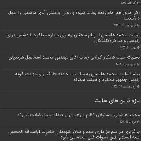
آذر 25, 1396
اگر امروز هم امام زنده بودند شیوه و روش و منش آقای هاشمی را قبول
داشتند.»
فروردین 17, 1398
روایت محمد هاشمی از پیام سخنان رهبری درباره مذاکره با دشمن برای
رئیسی و مذاکره‌کنندگان
بهمن 9, 1400
تسلیت جهت همکار گرامی جناب آقای مهندس محمد اسماعیل هرندیان
فروردین 6, 1401
پیام تسلیت محمد هاشمی به مناسبت حادثه جانگداز و شهادت گونه
رئیس جمهور محترم و هیئت همراه
اردیبهشت 31, 1403
تازه ترین های سایت
محمد هاشمی: مسئولان نظام و رهبری از صداوسیما رضایت ندارند
مرداد 11, 1405
برگزاری مراسم عزاداری سید و سالار شهیدان حضرت اباعبدالله الحسین
علیه السلام طبق سنوات قبل انجام می شود