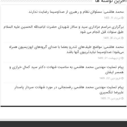
آخرین نوشته ها
محمد هاشمی: مسئولان نظام و رهبری از صداوسیما رضایت ندارند
مرداد 11, 1405
برگزاری مراسم عزاداری سید و سالار شهیدان حضرت اباعبدالله الحسین علیه السلام
طبق سنوات قبل انجام می شود
خرداد 30, 1405
محمد هاشمی: مواضع طیف‌های تندرو بعضا با صدای گروه‌های اپوزیسیون همراه
می‌شود/ صداوسیما نبایدتریبون آنها باشد
اردیبهشت 21, 1405
پیام تسلیت مهندس محمد هاشمی به مناسبت شهادت دکتر سید کمال خرازی و
همسر ایشان
فروردین 22, 1405
پیام تسلیت مهندس محمد هاشمی رفسنجانی در مورد شهادت سردار پاسدار
علیرضا تنگسیری
فروردین 11, 1405