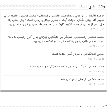
نوشته های دسته
خاطره ناگفته از روزهای ردصلاحیت هاشمی رفسنجانی/ محمد هاشمی: جامعه برای
تغییر گام پیش بگذارد/ دولت آینده با بحران بیکاری روبرو است / پول پاشی راه
حل عبور از بحران نیست/ انگیزه کارشناس صداوسیما، عصبانی کردن فاضلی بود
تیر 4, 1403
محمد هاشمی رفسنجانی :اصولگرایان جایگزین ویژه‌ای برای آقای رئیسی ندارند/
دولت اصلاح طلب بدون پشتوانه کل نظام شکست می‌خورد
خرداد 31, 1403
جریان اصولگرایی با سردر گمی مواجه است
خرداد 9, 1403
محمد هاشمی: ملاک من برای انتخاب «ویژگی‌های نامزدها» است
اسفند 7, 1402
محمد هاشمی: لیستی رای نمی‌دهم
اسفند 7, 1402