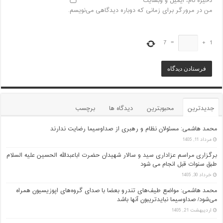
ذخیره نام، ایمیل و وبسایت
من در مرورگر برای زمانی که دوباره دیدگاهی می‌نویسم.
7
=
+
1
جدیدترین
محبوبترین
دیدگاه ها
برچسب
محمد هاشمی: مسئولان نظام و رهبری از صداوسیما رضایت ندارند
مرداد 11, 1405
برگزاری مراسم عزاداری سید و سالار شهیدان حضرت اباعبدالله الحسین علیه السلام
طبق سنوات قبل انجام می شود
خرداد 30, 1405
محمد هاشمی: مواضع طیف‌های تندرو بعضا با صدای گروه‌های اپوزیسیون همراه
می‌شود/ صداوسیما نبایدتریبون آنها باشد
اردیبهشت 21, 1405