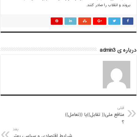
بروند و انقلاب را صادر کنند.
درباره ی admin3
قبلی
منافع ملی(( تقابل))یا ((تعامل))
؟
بعد
شرایط اقتصادی و سیاسی بهتر