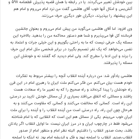
بین خودشان تعبیر می‌کردند. یا در رابطه با همان قضیه پذیرش قطعنامه ۵۹۸ و
آتش‌بس و امثال آنها خوب آقای هاشمی گفت من نزد امام می‌روم و امام هم
این پیشنهاد را بپذیرند، دیگران طور دیگری حرف می‌زنند.
وی افزود: اما آقای هاشمی می‌گوید من پیش امام می‌روم و بعنوان جانشین
فرمانده کل قوا می‌پذیرم و شما هم دستور محاکمه من را بدهید. بالاخره این
مسئله یک حرفی نیست که ما به راحتی بگوییم و این خیلی جرات و اعتماد به
نفس می‌خواهد که یک نفر تصمیم بگیرد در برابر شخصی مثل امام این حرف
را بزند و این ادعا را مطرح کند. ولی امام دیدید که گفتند نه و خودشان این
مسئله را پذیرفتند.
هاشمی یادآور شد: من درباره آینده انقلاب آنچه را بیشتر مربوط به تفکرات
خودم هست بیان می‌کنم. من فکر می‌کنم ملت ایران با رهبری امام در این قرن
راه خودشان را پیدا کرده‌اند و راه صحیح را که به تعبیر ما راه سعادت هست
یافتند و مسائلی که اتفاق می‌افتد بسیاری از آن مسائل خودش تایید ‌بر درستی
این راه است. کسانی که مخالفت می‌کنند و کسانی که مقاومت می‌کنند و به
هرحال چون این راه، راه درستی است من آینده انقلاب را و آینده را برای ملت
ایران خوب می‌بینم. یکی از مسائل هم این است که انقلابی که با امام شناخته
می‌شود فقط در چارچوب ایران و در مرز ایران نیست. ما اوایل انقلاب اگر یادتان
باشد، بحث صدور انقلاب را داشتیم. البته نظر امام و منظور امام از صدور
انقلاب،‌صدور انقلاب با اسلحه نبود و فکر و اندیشه امام بود. نه اینکه با اسلحه