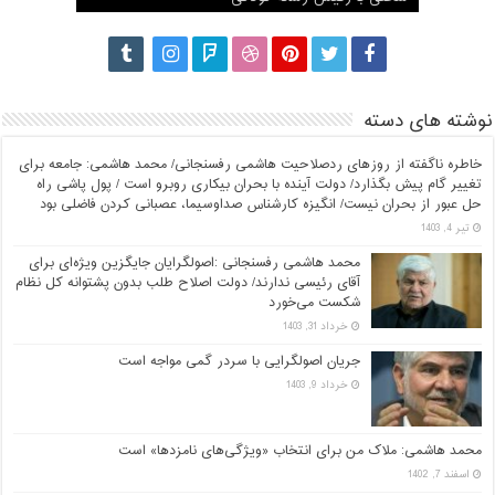
نوشته های دسته
خاطره ناگفته از روزهای ردصلاحیت هاشمی رفسنجانی/ محمد هاشمی: جامعه برای
تغییر گام پیش بگذارد/ دولت آینده با بحران بیکاری روبرو است / پول پاشی راه
حل عبور از بحران نیست/ انگیزه کارشناس صداوسیما، عصبانی کردن فاضلی بود
تیر 4, 1403
محمد هاشمی رفسنجانی :اصولگرایان جایگزین ویژه‌ای برای
آقای رئیسی ندارند/ دولت اصلاح طلب بدون پشتوانه کل نظام
شکست می‌خورد
خرداد 31, 1403
جریان اصولگرایی با سردر گمی مواجه است
خرداد 9, 1403
محمد هاشمی: ملاک من برای انتخاب «ویژگی‌های نامزدها» است
اسفند 7, 1402