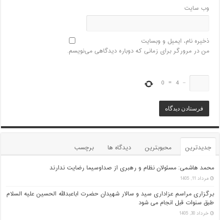
وب‌ سایت
ذخیره نام، ایمیل و وبسایت
من در مرورگر برای زمانی که دوباره دیدگاهی می‌نویسم.
0
=
4
−
جدیدترین
محبوبترین
دیدگاه ها
برچسب
محمد هاشمی: مسئولان نظام و رهبری از صداوسیما رضایت ندارند
مرداد 11, 1405
برگزاری مراسم عزاداری سید و سالار شهیدان حضرت اباعبدالله الحسین علیه السلام
طبق سنوات قبل انجام می شود
خرداد 30, 1405