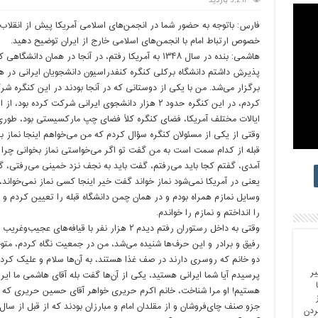
3,217 بازدید
فارس: باتوجه به حضور شما در انجمن‌های اسلامی آمریکا پیش از انقلاب
خصوص ارتباط امام با انجمن‌های اسلامی خارج از ایران توضیح دهید.
هاشمی: بنده در سال ۱۳۴۸ به آمریکا رفتم، در آنجا در همان دانشگاهی 
پذیرش داشتم دانشگاه برکلی کنگره کنفدراسیون دانشجویان ایرانی در هم
برگزار می‌شد. من با یکی از دوستانی که در آنجا بودند در این کنگره ش
کردم، در این کنگره حدود ۲ هزار دانشجوی ایرانی شرکت کرده بود، از
ایالات مختلف آمریکا، فضای کنگره کلاً فضای چپ مارکسیستی بود، طور
وقتی از یکی از مسئولان کنگره سؤال کردم که من می‌خواهم اینجا نماز ب
قبله از کدام سمت است به من گفت تو اگر می‌خواستی نماز بخوانی چرا ب
آمدی، گفتم کجا باید می‌رفتم، گفت باید به نجف نزد خمینی می‌رفتی، گ
یعنی در آمریکا نمی‌شود نماز خواند گفت خیر اینجا کسی نماز نمی‌خواند،
وسایل نمازم همراه بودم و در همان چمن دانشگاه قبله را تعیین کردم و س
را انداختم و نمازم را خواندم.
وقتی به داخل رستوران رفتم دیدم ۲ هزار نفر با قیافه‌های عجیب‌
رفیق و برادر و این حرف‌ها شنیده می‌شد، من در جمعیت نگاه کردم، مت
دو خانم که روسری دارند در صف غذا هستند، به آن‌ها سلام و علیک کرد
ر
پرسیدم آیا شما ایرانی هستید، یکی از آن‌ها گفت بله آقای هاشمی ما ایر
هستیم! او مرا شناخت، خانم اکرم حریری خواهر آقای حسین حریری که در
ردن