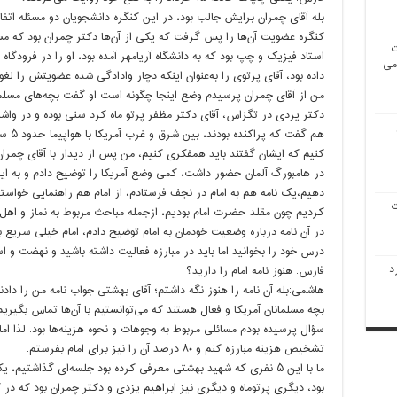
بله آقای چمران برایش جالب بود، در این کنگره دانشجویان دو مسئله اتفاق
کنگره عضویت آن‌ها را پس گرفت که یکی از آن‌ها دکتر چمران بود که 
ت
استاد فیزیک و چپ بود که به دانشگاه آریامهر آمده بود، او را در فرودگاه
 می
داده بود، آقای پرتوی را به‌عنوان اینکه دچار وادادگی شده عضویتش را لغو 
من از آقای چمران پرسیدم وضع اینجا چگونه است او گفت بچه‌های مسلم
دکتر یزدی در تگزاس، آقای دکتر مظفر پرتو ماه کرد سنی بوده و در و
هم گف
کنیم که ایشان گفتند باید همفکری کنیم، من پس از دیدار با آقای چمران
در هامبورگ آلمان حضور داشت، کمی وضع آمریکا را توضیح دادم و به ایشا
دهیم،‌یک نامه هم به امام در نجف فرستادم، از امام هم راهنمایی خواست
ت
کردیم چون مقلد حضرت امام بودیم، ازجمله مباحث مربوط به نماز و اهل
در آن نامه درباره وضعیت خودمان به امام توضیح دادم، امام خیلی سریع به
درس خود را بخوانید اما باید در مبارزه فعالیت داشته باشید و نهضت و اس
د
فارس: هنوز نامه امام را دارید؟
بچه مسلمانان آمریکا و فعال هستند که می‌توانستیم با آن‌ها تماس بگیری
تشخیص هزینه مبارزه کنم و ۸۰ درصد آن را نیز برای امام بفرستم.
ما با این ۵ نفری که شهید بهشتی معرفی کرده بود جلسه‌ای گذاشتیم،
بود، دیگری پرتوماه و دیگری نیز ابراهیم یزدی و دکتر چمران بود که در ک