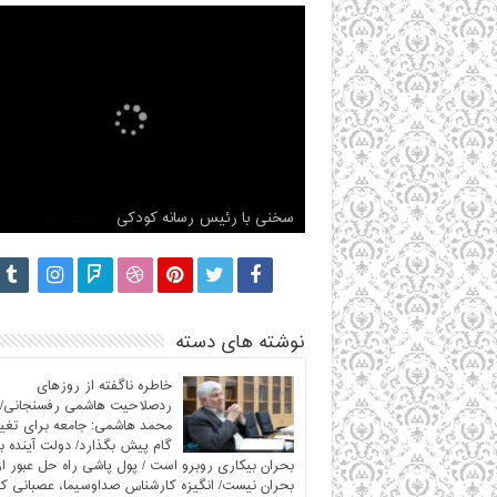
مصاحبه اختصاصی شبکه مجازی آستان با محمد
هاشمی رفسنجانی
سخنی با رئیس رسانه کودکی
مصاحبه با محمد هاشمی برنامه دست خط
گزارش کامل ثبت نام محمد هاشمی رفسنجانی
ناگفته های محمد هاشمی درباره آیت الله هاشمی
نوشته های دسته
خاطره ناگفته از روزهای
ردصلاحیت هاشمی رفسنجانی/
محمد هاشمی: جامعه برای تغیی
گام پیش بگذارد/ دولت آینده با
بحران بیکاری روبرو است / پول پاشی راه حل عبور از
بحران نیست/ انگیزه کارشناس صداوسیما، عصبانی ک