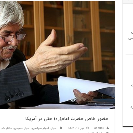
ت
 می
ت
د
حضور خاص حضرت امام(ره) حتی در آمریکا
admin3
تیر 13, 1397
اخبار
,
اخبار سیاسی
,
اخبار عمومی
,
خاطرات
,
د