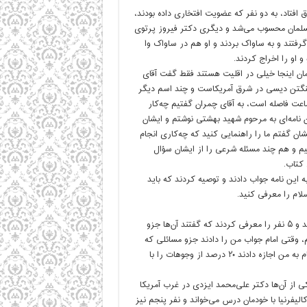
 افتاد، به دو نفر که عضویت افتخاری داده بودند،
مسلمان محسوب می‌شد و دیگری دکتر فیروز پرتوی
 گرفتند و به ساواک بردند و او هم در ساواک وا
و او را اخراج کردند.
ان اینجا خیلی در اقلیت هستند فقط گفت آقای
اشنگتن دیسی در شرق آمریکاست و چند اسم دیگر
ت که پراکنده بودند، بین شرق و غرب آمریکا با هواپیما حدود ۵ ساعت فاصله است، به آقای چمران گفتیم چه‌کار
 نامه‌ای به مرحوم شهید بهشتی نوشتم و ایشان
ن گفتم ما را راهنمایی کنید که چه‌کاری انجام
یم و هم چند مسئله شرعی را از ایشان سؤال
 کتاب.
 این نامه جواب دادند و توصیه کردند که باید
لام را معرفی کنید.
هاشمی:بله آن نامه را هنوز نگه داشتم؛ آقای بهشتی جواب نامه من را دادند و ۵ نفر را معرفی کردند که گفتند آن‌ها جزو
م، وقتی امام جواب من را دادند جزو مسائلی که
سؤال پرسیده بودم مسائلی مربوط به وجوهات و نحوه هزینه‌ها بود. لذا امام به من اجازه دادند ۲۰ درصد از وجوهات را با
 یکی از آن‌ها دکتر علی‌محمد ایزدی در غرب آمریکا
الیفرنیا با خودمان درس می‌خواند و نفر پنجم نیز