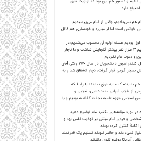
ل دهیم و دستور هم این بود که اولویت طبق
احتیاج دارد.
م هم نمی‌دادیم، وقتی از امام می‌پرسیدیم
س خواندن است اما از مبارزه و خودسازی هم غافل
مین مبنا تشکیل دادیم و به‌طور خلاصه آن ۵ نفری که اول بودیم هسته اولیه آن محسوب می‌شدیم؛‌در
سال ۵۴ که می‌خواستیم همایشی برگزار کنیم جایی که در دانشگاه گرفتیم ۳ هزار نفر بیشتر گنجایش نداشت و ما ناچار
اگر دعوت می‌کردیم شاید بیش از ۱۰ هزار نفر به کنگره می‌آمدند، در مقابل کنفدراسیون دانشجویان در سال ۱۹۷۰ وقتی آقای
ال بسیار گرمی قرار گرفت، دچار انشقاق شد و به
جوهات را داده بودند و هم به بنده که ما به‌عنوان نماینده یا رابط که
خی از طلاب ایرانی مانند دعایی، املایی و
 ما اسم این ۱۷ طلبه ایرانی را «انجمن اسلامی حوزه علمیه نجف» گذاشته بودیم و با
د در مورد مؤلفه‌های مکتب امام توضیح دهید.
شخصی و فردی امام مبتنی بر تهذیب نفس بود و
کاملاً کنترل کرده بودند.
یاز نمی‌دادند و حاضر نبودند تسلیم یک قدرتمند
 مقابل آمریکا موضع تندی داشتند.