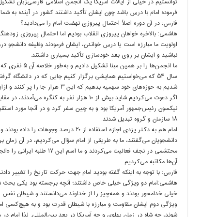
توانستیم در خیلی از ایالات آمریکا یک انجمن اسلامی فارسی‌زبان تشکی
فرموده امام با درس باشد چون ایشان تأکید داشتند کشور در آینده به شما 
فارس: در آن دوره اصلاً احتمال پیروزی نهضت امام را می‌دادید؟
هاشمی: بالاخره خواهان پیروزی انقلاب بودیم اما احتمال پیروزی زودهنگا
اولویت ما مبارزه است یا درس خواندن، ایشان فرمودند وظیفه دانشجو در
نباشید و ایشان بر روی بعد خودسازی تأکید بسیاری داشتند.
ما انجمن‌ها را بر ه
شدیم به حوزه‌های خود سهمیه بدهیم که این ۳ هزار جا را پر کنند و ازاین‌رو دعوت عام نکردیم.
نیکسون رئیس‌جمهور آمریکا بود و به چین سفر کرد و در آنجا مورد استقب
۱۸ سازمان و گروه تبدیل شدند.
امام هم به دکتر یزدی اجازه استفاده از ۲۰ درصد و
دانشجویان می‌گفتند، ما به طریقی از امام سؤال می‌کردیم، در آن زمان بر
محتشمی در نجف فعالیت می‌کردند و
آن‌ها مکاتبه می‌کردیم.
فارس: با توجه به اینکه گفته بودید امام جهت حرکت تاریخ را تغییر دادن
هاشمی:امام دو ویژگی خیلی خاص داشتند؛ آنچه برجسته بود یکی بحث 
خیلی خدامحور بودند و همه‌چیز را از خداوند می‌دانستند و شیطان نفس را 
ویژگی دوم ایشان مقاومت و مبارزه با شیطان قدرت بود و به هیچ‌کسی امت
شوند، چه شاه در زمان پهلوی و چه آمریکا در بعد بین‌المللی. لذا امام در