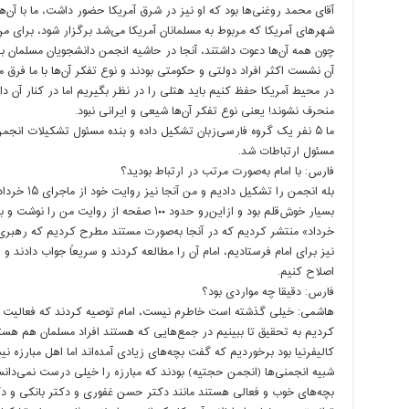
آقای محمد روغنی‌ها بود که او نیز در شرق آمریکا حضور داشت، ما با آن‌ه
شهرهای آمریکا که مربوط به مسلمانان آمریکا می‌شد برگزار شود، برای م
چون همه آن‌ها دعوت داشتند، آنجا در حاشیه انجمن دانشجویان مسلمان ب
آن نشست اکثر افراد دولتی و حکومتی بودند و نوع تفکر آن‌ها با ما فرق می
در محیط آمریکا حفظ کنیم باید هتلی را در نظر بگیریم اما در کنار آن دا
منحرف نشوند! یعنی نوع تفکر آن‌ها شیعی و ایرانی نبود.
ما ۵ نفر یک گروه فارسی‌زبان تشکیل داده و بنده مسئول تشکیلات ان
مسئول ارتباطات شد.
فارس: با امام به‌صورت مرتب در ارتباط بودید؟
خرداد» منتشر کردیم که در آنجا به‌صورت مستند مطرح کردیم که رهبری ا
اصلاح کنیم.
فارس: دقیقا چه مواردی بود؟
هاشمی: خیلی گذشته است خاطرم نیست، امام توصیه کردند که فعالیت ک
کردیم به تحقیق تا ببینیم در جمع‌هایی که هستند افراد مسلمان هم هستن
کالیفرنیا بود برخوردیم که گفت بچه‌های زیادی آمده‌اند اما اهل مبارزه 
شبیه انجمنی‌ها (انجمن حجتیه) بودند که مبارزه را خیلی درست نمی‌دان
بچه‌های خوب و فعالی هستند مانند دکتر حسن غفوری و دکتر بانکی و دک