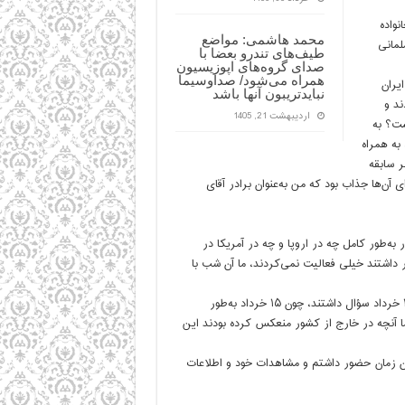
نواده
محمد هاشمی: مواضع
لمانی
طیف‌های تندرو بعضا با
صدای گروه‌های اپوزیسیون
همراه می‌شود/ صداوسیما
یران
نبایدتریبون آنها باشد
ند و
اردیبهشت 21, 1405
ست؟ به
به همراه
ن‌ها به خاطر سابقه
 آن‌ها جذاب بود که من به‌عنوان برادر آقای
ه‌طور کامل چه در اروپا و چه در آمریکا در
 داشتند خیلی فعالیت نمی‌کردند، ما آن شب با
آن زمان سال ۴۸ بود اما هنوز خیلی‌ها ازجمله آقای چمران درباره حادثه ۱۵ خرداد سؤال داشتند، چون ۱۵ خرداد به‌طور
م و روحانیت بود اما آنچه در خارج از کشور منعکس کرده بودند این
 بازار در آن زمان حضور داشتم و مشاهدات خود و اطلاعات