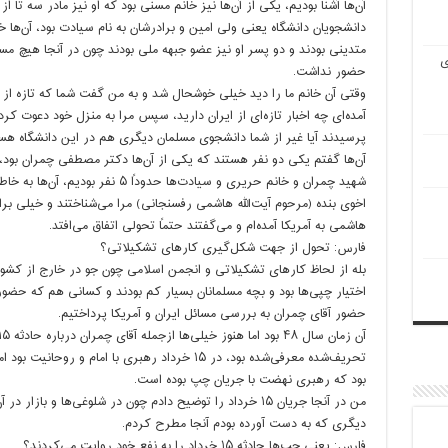
آن‌ها آشنا بودیم، یکی از آن‌ها نیز خانم مسنی بود که او نیز مادر سه تا از
دانشجویان دانشگاه یعنی ولی امین و برادرشان به نام سیادت بود، آن‌ها خا
متدینی بودند و دو پسر او نیز عضو جبهه ملی بودند چون در آنجا هیچ مس
ی
حضور نداشت.
وقتی آن خانم ما را دید خیلی خوشحال شد و به من گفت شما که تازه از ا
آمده‌ای چه اخبار تازه‌ای از ایران دارید، سپس مرا به منزل خود دعوت کرد
پرسیدند آیا غیر از شما دانشجوی مسلمان دیگری هم در این دانشگاه ه
آن‌ها گفتم یکی دو نفر هستند که یکی از آن‌ها دکتر مصطفی چمران بود، 
شهید چمران و خانم حریری و سیادت‌ها حدوداً ۵ نفر بودیم، آ
اخوی بنده (مرحوم آیت‌الله هاشمی رفسنجانی) مرا می‌شناختند و خیلی برای
هاشمی به آمریکا آمده‌ام و می‌گفتند حتماً تحولی اتفاق می‌افتد.
فارس: تحول از جهت شکل‌گیری کارهای تشکیلاتی؟
بله از لحاظ کارهای تشکیلاتی و انجمن اسلامی چون جو در خارج از کشور ب
اختیار چپی‌ها بود و بچه‌ مسلمانان بسیار کم بودند و کسانی هم که حضور
حضور آقای چمران به بررسی مسائل ایران و آمریکا پرداختیم.
تحریف‌شده معرفی‌شده بود، در ۱۵ خرداد رهبری با اما
بود که رهبری نهضت با جریان چپ بوده است.
من در آنجا جریان ۱۵ خرداد را توضیح دادم چون در شلوغی‌ها و
دیگری که به دست آورده بودم آنجا مطرح کردم.
فارس: یعنی چپ‌ها حادثه ۱۵ خرداد را به نفع خود روایت می‌کردند؟