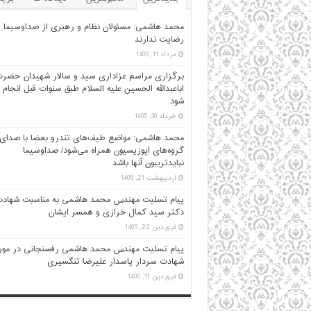
محمد هاشمی: مسئولان نظام و رهبری از صداوسیما
رضایت ندارند
مرداد 11, 1405
برگزاری مراسم عزاداری سید و سالار شهیدان حضر
اباعبدالله الحسین علیه السلام طبق سنوات قبل انجام
شود
خرداد 30, 1405
محمد هاشمی: مواضع طیف‌های تندرو بعضا با صدای
گروه‌های اپوزیسیون همراه می‌شود/ صداوسیما
نبایدتریبون آنها باشد
اردیبهشت 21, 1405
پیام تسلیت مهندس محمد هاشمی به مناسبت شهاد
دکتر سید کمال خرازی و همسر ایشان
فروردین 22, 1405
پیام تسلیت مهندس محمد هاشمی رفسنجانی در مور
شهادت سردار پاسدار علیرضا تنگسیری
فروردین 11, 1405