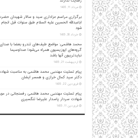
رضایت ندارند
مرداد 11, 1405
برگزاری مراسم عزاداری سید و سالار شهیدان حضر
اباعبدالله الحسین علیه السلام طبق سنوات قبل انجام
شود
خرداد 30, 1405
محمد هاشمی: مواضع طیف‌های تندرو بعضا با صدای
گروه‌های اپوزیسیون همراه می‌شود/ صداوسیما
نبایدتریبون آنها باشد
اردیبهشت 21, 1405
پیام تسلیت مهندس محمد هاشمی به مناسبت شهاد
دکتر سید کمال خرازی و همسر ایشان
فروردین 22, 1405
پیام تسلیت مهندس محمد هاشمی رفسنجانی در مور
شهادت سردار پاسدار علیرضا تنگسیری
فروردین 11, 1405