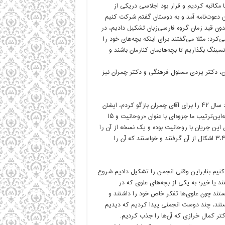
ا مکاتبه کردیم و قرار بود اجلاسی دریکی از
ن دعوت‌نامه آمد و به دوستان گفتم شرکت کنیم
دون قید زمان گروه فارسی‌زبان تشکیل دادیم، در
‌کرد؛ مثلا می‌گفتند برای اینکه بچه‌های خود را
نسینگ بگذاریم تا بچه‌هایمان کنارمان باشند و
جمن، دکتر یزدی مسئول فرهنگی و دکتر چمران نیز
بله انجمن را تشکیل دادیم و من آنجا نیز روایت خود از ماجرای ۱۵ خرداد سال ۴۲ را برای آقای چمران بازگو کردم، ایشان
بسیار خوش‌قلم بود و ازاین‌رو حدود ۱۰۰ صفحه از روایت من را نوشت و به‌این‌ترتیب ما جزوه‌ای با عنوان «روحانیت و ۱۵
ین جریان با روحانیت بوده و یک نسخه از آن را
نیز برای امام فرستادیم، امام آن را مطالعه کردند و سریعاً جواب دادند و ۳،۴ اشکال از آن گرفتند و خواستند که آن را
نیم بنابراین وقتی انجمن را تشکیل دادیم شروع
د یا خیر؛ به یکی از بچه‌های علوی که در
نیستند چون علوی‌ها تفکر خاص خود را داشتند و
ستند، چند دوست انجمنی پیدا کردیم که دیدیم
تر کمال خرازی که آن‌ها را جذب کردیم.