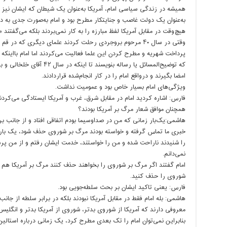
همیشه در زندگی سیاسی امام، آمریکا به‌عنوان یک شیطان که ایشان نیز
به‌عنوان یک دولت غاصب و جنایتکار مطرح بود و امام به‌صورت جدی به دنبا
هیچ‌وقت در مقابل آمریکا لفظ مبارزه را به کار نمی‌بردند بلکه می‌گفتند 
وقتی در سال ۴۰ مرحوم بروجردی رحلت کردند علمای دیگری که د
که توضیح‌المسائل یا رساله بنوی
امضا بگیرند و درواقع امام را در کار انجام‌شده قراردادند.
ویژگی‌های امام بسیار خاص بود و عمومیت نداشت.
فارس: اشاره کردید امام در مقابل شرق، غرب و آمریکا ایستادگی می‌کردند
همچنان موافق شعار مرگ بر آمریکا بودند؟
هاشمی:یک‌بار زمانی که من در صداوسیما بودم اتفاقی افتاد و از جانب ب
خبری ما تماس گرفته و خواسته بودند مرگ بر شوروی حذف شود، یک باره
را شنیدند ناراحت شده و من را خواستند، خدمت ایشان رفتم و از من پ
نمی‌دانم.
امام گفتند اگر مرگ بر شوروی را بخواهند حذف کنند مرگ بر آمریکا هم 
شوروی را حذف کنید.
فارس: یعنی تاکید ایشان بر بحث سلطه‌جویی بود.
هاشمی: بله امام فقط در مقابل آمریکا نبودند بلکه در برابر سلطه از جا
معروفی دارند که آمریکا از شوروی بدتر، شوروی از آمریکا بدتر و انگلیس
بنابراین نمی‌توان امام را تک بعدی مطرح کرد، یک زمانی درباره استالین ت