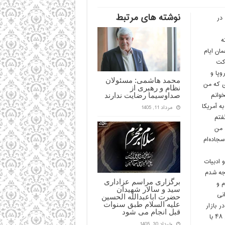
نوشته های مرتبط
 در
که
ان ایام
رکت
 اروپا و
محمد هاشمی: مسئولان
ی که من
نظام و رهبری از
خوانم
صداوسیما رضایت ندارند
ه آمریکا
مرداد 11, 1405
فتم
 من
جاده‌ام
وغریب و ادبیات
وجه شدم
برگزاری مراسم عزاداری
م و
سید و سالار شهیدان
انی
حضرت اباعبدالله الحسین
علیه السلام طبق سنوات
 بازار
قبل انجام می شود
جزو صنف چای‌فروشان و از مقلدان امام و مبارزان بودند که از قبل از سال ۴۸ با
خرداد 30, 1405