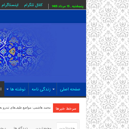
کانال تلگرام
اینستاگرام
پنجشنبه , 15 مرداد 1405
صفحه اصلی
زندگی نامه
نوشته ها
ا
سرخط خبرها
محمد هاشمی: مواضع طیف‌های تندرو بع
جدیدترین
محبوبترین
دیدگاه ها
برچ