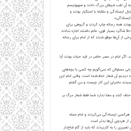
 به آن لقب شیطان بزرگ دادند و صهیونیسم
ل ایستادگی و مقابله با استکبار بودند و
«ایستادگی».
ر قم بودند همه رساله چاپ کردند و گروهی برای
پرداخت شهریه و مطرح کردن این علما فعالیت می‌کردند اما امام بااینکه ۵۰۰ شاگرد بسیار قوی، عالم داشتند اجازه ندادند
سند تا اینکه در سال ۴۲ آقای خلخالی و برخی از آن‌ها موفق شدند که از امام برای رساله
، اگر امام در عصر حاضر در قید حیات بودند آیا
رخی مسئولان که نمی‌گویم چه کسی با بچه‌های
 دیدیم آن شعار حذف‌شده است، وقتی امام این
رسیدند ماجرای این کار چیست و من گفتم
حذف کنند و معنا ندارد شما فقط شعار مرگ بر
نب هرکسی ایستادگی می‌کردند و امام جمله
 از هردوی آن‌ها بدتر است.
عبیری را به کاربردند که باید از گاو شاخ‌دار