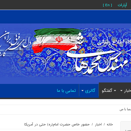
آپارات
[ En ]
خبار
گفتگو
گالری
تماس با ما
ضا با صدای گروه‌های اپوزیسیون همراه می‌شود/ ص
خانه
/
اخبار
/
حضور خاص حضرت امام(ره) حتی در آمریکا
سب