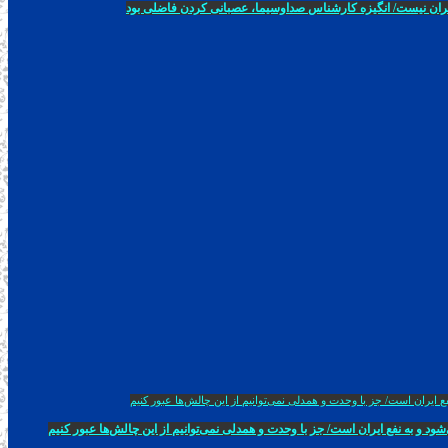
بحران نیست/ انگیزه کارشناس صداوسیما، عصبانی کردن فاضلی بود
 و به نفع ایران است/ جز با وحدت و همدلی نمی‌توانیم از این چالش‌ها عبور کنیم