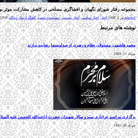
مجموعه رفتار شورای نگهبان و افشاگری مصلحی در کاهش مشارکت موثر بو
admin3
تیر 2, 1400
اخبار
,
اخبار سیاسی
,
اخبار عمومی
,
دسته‌بندی نشده
,
گفتگو
ارسال دیدگاه
2,938 بازدید
نوشته های مرتبط
محمد هاشمی: مسئولان نظام و رهبری از صداوسیما رضایت ندارند
مرداد 11, 1405
برگزاری مراسم عزاداری سید و سالار شهیدان حضرت اباعبدالله الحسین علیه السل
خرداد 30, 1405