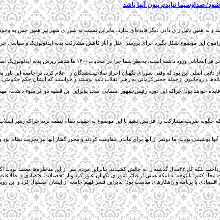
د/ صداوسیما نبایدتریبون آنها باشد
 و به همین دلیل رای دادن دیگر فایده‌ای ندارد، بنابراین نسبت به شورای شهر نیز همین حس به وجود آ
لاح‌طلب در انتخابات۱۴۰۰ سبب شد تحلیل‌های مختلفی پیرامون این موضوع شکل بگیرد. برای بررسی علل و آثار کاهش مشارکت بدنه
ا چرا در انتخابات۱۴۰۰ ما شاهد ریزش بدنه ایدئولوژیک اصلاح‌طلبان در انتخابات بودیم؟
ی از دلایل اصلی این بود که وقتی شورای نگهبان احراز صلاحیت‌شدگان را اعلام کرد، در جامعه این باور
ه‌ها و روحانیون ازجمله حجتی‌کرمانی به رهبر انقلاب نامه نوشتند و خواستند که ایشان حکم حکومتی ب
 بی‌فایده خواهد بود؛ چراکه این دوره رئیس‌جمهور انتصابی است بنابراین این قضیه دو اثر سوء داشت، 
یم که چگونه ضریب مشارکت را افزایش دهیم تا این موضوع به حیثیت نظام لطمه نزند چراکه رهبر انق
این موضوع بحث جداگانه‌ای دارد اما اصولگرایان حاضر در انتخابات فقط به بحث دولت روحانی نمی‌پرداختند بلکه کل ۴۲سال گذشته را به چا
د کنیم؛ با توجه به اینکه همتی از فیلتر شورای نگهبان عبور کرد و از تحصیلات اقتصادی و اطلاعات خوب