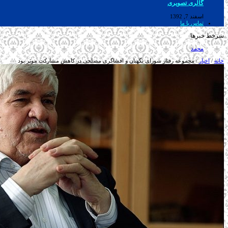
گالری تصویری
اسفند 7, 1392
تماس با ما
سرخط خبرها
محمد هاشمی: مواضع طیف‌های تندرو بعضا با صد
خانه
/
اخبار
/
مجموعه رفتار شورای نگهبان و افشاگری مصلحی در کاهش مشارکت موثر بود