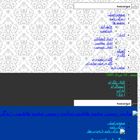
صفحه اصلی
زندگی نامه
نوشته ها
خاطرات
یادداشت
اخبار
اخبار انتخابات
اخبار سیاسی
اخبار عمومی
گفتگو
گالری
گالری تصویری
گالری چندرسانه ای
تماس با ما
جمعه , 16 مرداد 1405
کانال تلگرام
اینستاگرام
آپارات
[ En ]
سایت رسمی محمد هاشمی زندگی نام
صفحه اصلی
زندگی نامه