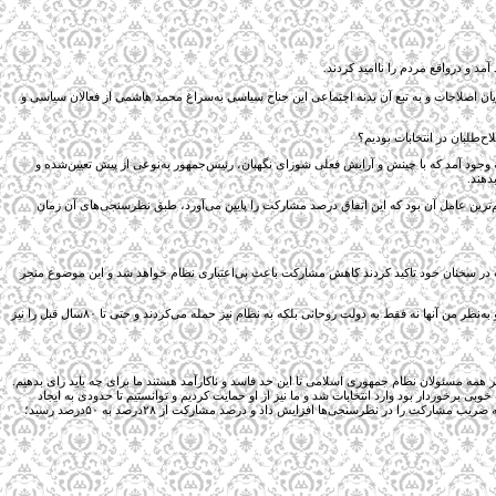
مد و درواقع مردم را ناامید کردند.
 ایدئولوژیک و سیاسی جریان اصلاحات و به تبع آن بدنه اجتماعی این جناح سیاسی به‌سراغ محمد هاشمی از فعالان سیاسی و
 به وجود آمد که با چینش و آرایش فعلی شورای نگهبان، رئیس‌جمهور به‌نوعی از پیش تعیین‌شده و
دهند.
مهم‌ترین عامل آن بود که این اتفاق درصد مشارکت را پایین می‌آورد، طبق نظرسنجی‌های آن زمان
لاب در سخنان خود تاکید کردند کاهش مشارکت باعث بی‌اعتباری نظام خواهد شد و این موضوع منجر
درحالی‌که مشارکت بدون رقابت بالا نمی‌رفت، در جبهه اصولگرایی ۵نفر حضور داشتند که چهارنفر از آنها پوششی بودند اما دونفر از آنها برای ماندن مقاومت کردند و محور گفتار آنها نیز تخریب نظام بود و به‌نظر من آنها نه فقط به دولت روحانی بلکه به نظام نیز حمله می‌کردند و حتی تا ۸۰سال قبل را نیز
لش کشیدند. بنابراین مردم پس از این مناظره‌ها معتقد بودند اگر همه مسئولان نظام جمهوری اسلامی تا این حد فاسد و ناکارآمد هستند ما برای چه باید رای بدهیم.
ی برخوردار بود وارد انتخابات شد و ما نیز از او حمایت کردیم و توانستیم تا حدودی به ایجاد
رقابت بپردازیم؛ البته حد این رقابت زیاد نبود اما به‌هر‌حال همتی از دیگران متفاوت بود و به‌نوعی عالم اقتصادی با برنامه و راهکارهای مناسب بود؛ بنابراین قشر فهیم جامعه از ایشان استقبال کرد و این رویه ضریب مشارکت را در نظرسنجی‌ها افزایش داد و درصد مشارکت از ۲۸درصد به ۵۰درصد رسید؛