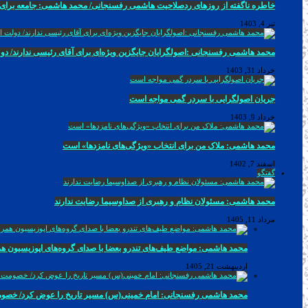
خاطره ناگفته از روزهای ردصلاحیت هاشمی رفسنجانی/ محمد هاشمی: جامعه برای تغی
تیر 4, 1403
محمد هاشمی رفسنجانی :اصولگرایان جایگزین ویژه‌ای برای آقای رئیسی ندارند/ 
خرداد 31, 1403
جریان اصولگرایی با سردر گمی مواجه است
خرداد 9, 1403
محمد هاشمی: ملاک من برای انتخاب «ویژگی‌های نامزدها» است
اسفند 7, 1402
گفتگو
محمد هاشمی: مسئولان نظام و رهبری از صداوسیما رضایت ندارند
مرداد 11, 1405
محمد هاشمی: مواضع طیف‌های تندرو بعضا با صدای گروه‌های اپوزیسیون همرا
اردیبهشت 21, 1405
محمد هاشمی رفسنجانی: امام خمینی(س) مسیر تاریخ را عوض کرد/ خصومت آمری