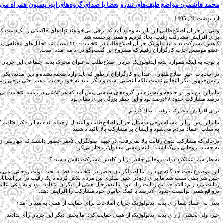
محمد هاشمی: مواضع طیف‌های تندرو بعضا با صدای گروه‌های اپوزیسیون همراه می‌شو
اردیبهشت 21, 1405
وقتی در جریان اصلاح‌طلبی این باور به وجود آمد که برخی می‌خواهند نهادهای حاکمیتی را یک‌دست کنند
برای افزایش مشارکت رقیب ایجاد کردیم و همتی برجسته شد
کاهش مشارکت بدنه ایدئولوژیک جریان اص
عضو موسس حزب کارگزاران رفتیم که مشروح این گفت‌وگو در ادامه آمده است.
با توجه به اینکه همواره بدنه ایدئولوژیک جریان اصلاح‌طلب به‌عنوان محرک بدنه اجتماعی این جریان در هر انتخاباتی ورود داشته است، به‌نظر شم
در انتخابات اخیر اصلاح‌طلبان، اعتدال و کارگزاران آن‌طور که باید وارد صحنه نشده و دیر آمدند، یک
رئیس‌جمهور دیگر انتخابی نیست بلکه انتصابی است و دیگر نباید به خود زحمت بدهیم. حتی برخی رسان
بنابراین این باور در جامعه و به‌ویژه بین گروه‌های سیاسی پیش آمد که هر تلاشی در زمینه انتخابات
درصد مشارکت حدود ۲۸درصد بود و این خطر بزرگی برای نظام بود.
برای افزایش مشارکت رقیب ایجاد کردیم
بنابراین پس از این مساله برخی دوستان جریان اصلاح‌طلب و اعتدال ازجمله بنده به این فکر افتاد
به سلب اعتماد مردم می‌شود و ایشان بر مشارکت بالا تاکید داشتند.
به حساب روحانی می‌گذاشتند؛ البته رئیسی معقول‌تر رفتار می‌کرد.
به‌نظر شما عملکرد دولت روحانی چقدر در این کاهش مشارکت نقش داشت؟
چنین شرایطی سبب شد ما برای زدودن چنین تفکری بین مردم تلاش کرده تا یک رقیب در این انتخابات ایجا
درواقع همتی توانست حدود ۲۰درصد با کمک حامیان خود مشارکت را افزایش دهد.
یعنی به اعتقاد شما رای بدنه ایدئولوژیک جریان اصلاحات برای حمایت از همتی به میدان آمد؟
خیر، ولی بخشی از رای بدنه ایدئولوژیک از همتی حمایت کرد اما بخش دیگر این جریان رأی ندادند.