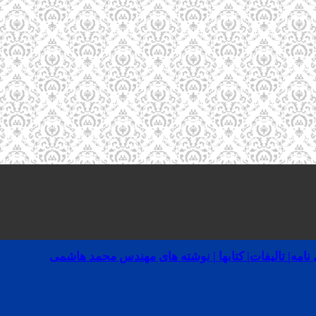
ه| تالیفات| کتابها | نوشته های مهندس محمد هاشمی