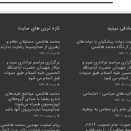
دفی ببینید
تازه ترین های سایت
وت دولت پزشکیان با دولت‌های
محمد هاشمی: مسئولان نظام و
 از نگاه محمد هاشمی
رهبری از صداوسیما رضایت ندارند
11, 1403
مرداد 11, 1405
زاری مراسم عزاداری سید و
برگزاری مراسم عزاداری سید و
ار شهیدان حضرت اباعبدالله
سالار شهیدان حضرت اباعبدالله
سین علیه السلام طبق سنوات
الحسین علیه السلام طبق سنوات
 انجام می شود
قبل انجام می شود
اد 30, 1405
خرداد 30, 1405
لیت‌های سیاسی – اجتماعی
محمد هاشمی: مواضع طیف‌های
تندرو بعضا با صدای گروه‌های
اد 28, 1393
اپوزیسیون همراه می‌شود/
ل عدم رای مجلس به بیطرف
صداوسیما نبایدتریبون آنها باشد
ریور 2, 1396
اردیبهشت 21, 1405
در صورت عدم تصویب FATF،
پیام تسلیت مهندس محمد هاشمی
ع عواقب آن را پذیرفته و
به مناسبت شهادت دکتر سید کمال