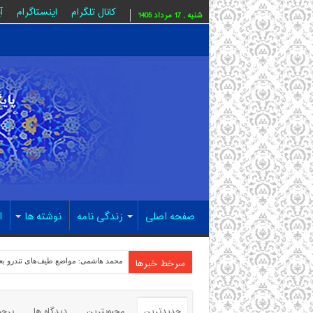
کانال تلگرام
اینستاگرام
آ
شنبه , 17 مرداد 1405
صفحه اصلی
زندگی نامه
نوشته ها
ا
سرخط خبرها
محمد هاشمی: مواضع طیف‌های تندرو بع
جدیدترین
محبوبترین
دیدگاه ها
برچ