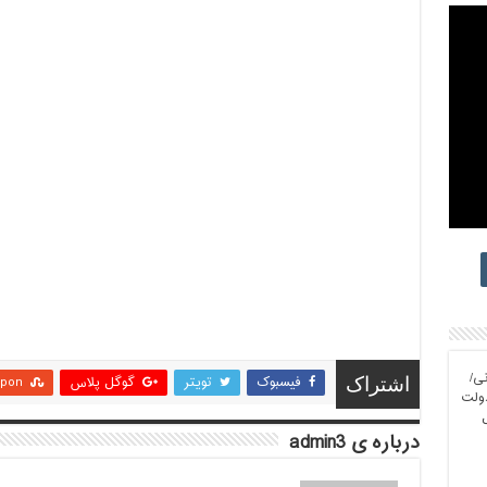
ی/
فیسبوک
تویتر
گوگل پلاس
upon
اشتراک
دولت
درباره ی admin3