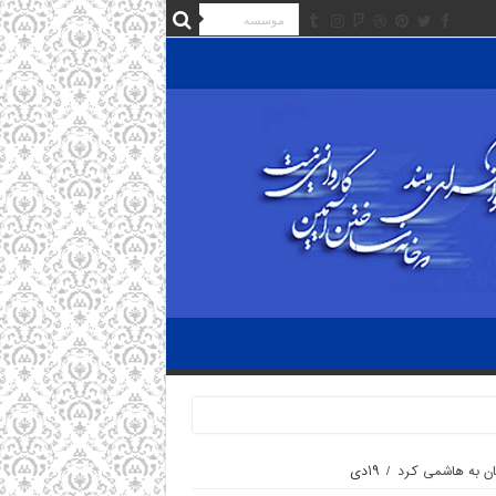
/
۱۹دی