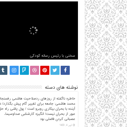
مصاحبه اختصاصی شبکه مجازی آستان با محمد
هاشمی رفسنجانی
سخنی با رئیس رسانه کودکی
مصاحبه با محمد هاشمی برنامه دست خط
گزارش کامل ثبت نام محمد هاشمی رفسنجانی
ناگفته های محمد هاشمی درباره آیت الله هاشمی
نوشته های دسته
خاطره ناگفته از روزهای ردصلاحیت هاشمی رفسنجان
محمد هاشمی: جامعه برای تغییر گام پیش بگذارد/ 
آینده با بحران بیکاری روبرو است / پول پاشی راه حل
عبور از بحران نیست/ انگیزه کارشناس صداوسیما،
عصبانی کردن فاضلی بود
تیر 4, 1403