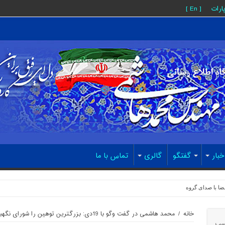
پارات
[ En ]
خبار
گفتگو
گالری
تماس با ما
ضا با صدای گروه‌های اپوزیسیون همراه می‌ش
خانه
/
محمد هاشمی در گفت وگو با 19دی: بزرگترین توهین را شورای نگهبان به هاشمی کرد
سب