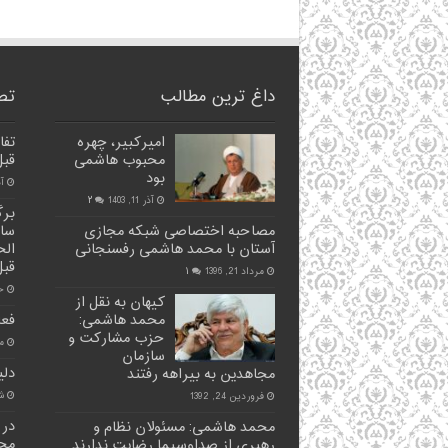
داغ ترین مطالب
تصا
امیرکبیر، چهره
تفا
محبوب هاشمی
قبل
بود
آذر 
آذر 11, 1403
۲
برگ
مصاحبه اختصاصی شبکه مجازی
سال
آستان با محمد هاشمی رفسنجانی
الح
قبل
مرداد 21, 1396
۱
خرد
کیهان به نقل از
محمد هاشمی:
فعا
حزب مشارکت و
مرد
سازمان
دلی
مجاهدین به بیراهه رفتند
شه
فروردین 24, 1392
محمد هاشمی: مسئولان نظام و
مجم
رهبری از صداوسیما رضایت ندارند