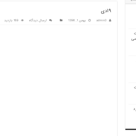
۱۹دی
admin3
بهمن 1, 1396
ارسال دیدگاه
189 بازدید
ت
 می
ت
د