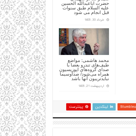
حضرت اباعبدالله الحسین
علیه السلام طبق سنوات
قبل انجام می شود
خرداد 30, 1405
محمد هاشمی: مواضع
طیف‌های تندرو بعضا با
صدای گروه‌های اپوزیسیون
همراه می‌شود/ صداوسیما
نبایدتریبون آنها باشد
اردیبهشت 21, 1405
Stumble
لینکدین
پینترست