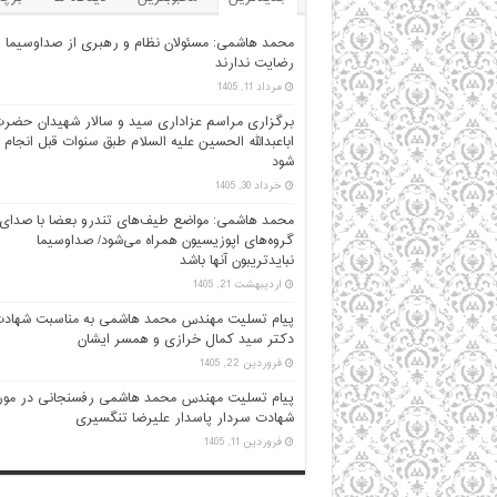
محمد هاشمی: مسئولان نظام و رهبری از صداوسیما
رضایت ندارند
مرداد 11, 1405
برگزاری مراسم عزاداری سید و سالار شهیدان حضر
اباعبدالله الحسین علیه السلام طبق سنوات قبل انجام
شود
خرداد 30, 1405
محمد هاشمی: مواضع طیف‌های تندرو بعضا با صدای
گروه‌های اپوزیسیون همراه می‌شود/ صداوسیما
نبایدتریبون آنها باشد
اردیبهشت 21, 1405
پیام تسلیت مهندس محمد هاشمی به مناسبت شهاد
دکتر سید کمال خرازی و همسر ایشان
فروردین 22, 1405
پیام تسلیت مهندس محمد هاشمی رفسنجانی در مور
شهادت سردار پاسدار علیرضا تنگسیری
فروردین 11, 1405