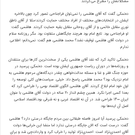
مشکلاتشان را مطرح می‌کردند.
ده‌نمکی گفت که آقای هاشمی را نمی‌توان فراجناحی تصور کرد چون بالاخره
ایشان در انتخابات‌های مختلف از افراد مختلف حمایت کردند؛‌مثلا از آقای ناطق
نوری مقابل خاتمی و از آقای روحانی مقابل بقیه حمایت کردند. هاشمی گفت:
او فراجناحی بود. تابع امام بود هرچند جایگاهش متفاوت بود. مگر روزنامه سلام
در دولت آقای هاشمی توقیف نشد؟ محمد هاشمی هم گفت: نمی‌دانم؛ اطلاعی
ندارم.
ده‌نمکی تاکید کرد که نقد آقای هاشمی یکی از سخت‌ترین کارها برای منتقدان
و روزنامه‌ها در دوران ریاست جمهوری ایشان بوده است. ده‌نمکی پرسید در
حوزه جنگ فقر و غنا و مسئله عدالت‌خواهی چقدر دیدگاه‌های مرحوم هاشمی به
امام نزدیک بود؟ محمد هاشمی پاسخ داد: خیلی. سیاست‌های کلی توسعه را
اول خود امام ابلاغ کردند. آقای هاشمی الگوی اقتصاد بومی را طراحی کرد که
بعدا کسی اجرا نکرد. همین چشم انداز ۲۰ ساله در دولت آقای هاشمی با عنوان
ایران ۱۴۰۰ طراحی شد. در آن نه اقتصاد غربی و نه شرقی بود،اقتصاد اسلامی
اصل آن ایده‌ها بود.
ده‌نمکی پرسید آیا امروز فاصله طبقاتی بین مردم جایگاه درستی دارد؟ هاشمی
گفت: درست است که الان جایگاه درستی ندارد اما منشا این خرابی‌ها دولت
آقای احمدی‌نژاد است. احمدی‌نژاد تولید را خراب کرد و واردات‌چی شد و برای