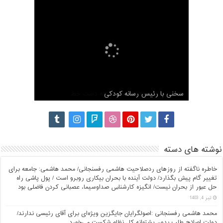
مصاحبه اختصاصی شبکه مجازی آستان با محمد
هاشمی رفسنجانی
سخنی با رئیس رسانه کودکی
مصاحبه با محمد هاشمی برنامه دست خط
گزارش کامل ثبت نام محمد هاشمی رفسنجانی
ناگفته های محمد هاشمی درباره آیت الله هاشمی
نوشته های دسته
خاطره ناگفته از روزهای ردصلاحیت هاشمی رفسنجانی/ محمد هاشمی: جامعه برای
تغییر گام پیش بگذارد/ دولت آینده با بحران بیکاری روبرو است / پول پاشی راه
حل عبور از بحران نیست/ انگیزه کارشناس صداوسیما، عصبانی کردن فاضلی بود
تیر 4, 1403
محمد هاشمی رفسنجانی :اصولگرایان جایگزین ویژه‌ای برای آقای رئیسی ندارند/
دولت اصلاح طلب بدون پشتوانه کل نظام شکست می‌خورد