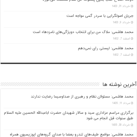
خرداد 31, 1403
جریان اصولگرایی با سردر گمی مواجه است
خرداد 9, 1403
محمد هاشمی: ملاک من برای انتخاب «ویژگی‌های نامزدها» است
اسفند 7, 1402
محمد هاشمی: لیستی رای نمی‌دهم
اسفند 7, 1402
آخرین نوشته ها
محمد هاشمی: مسئولان نظام و رهبری از صداوسیما رضایت ندارند
مرداد 11, 1405
برگزاری مراسم عزاداری سید و سالار شهیدان حضرت اباعبدالله الحسین علیه السلام
طبق سنوات قبل انجام می شود
خرداد 30, 1405
محمد هاشمی: مواضع طیف‌های تندرو بعضا با صدای گروه‌های اپوزیسیون همراه