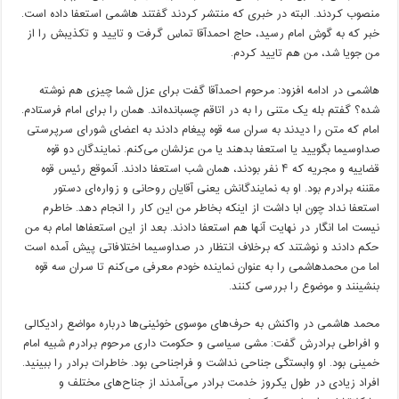
منصوب کردند. البته در خبری که منتشر کردند گفتند هاشمی استعفا داده است.
خبر که به گوش امام رسید، حاج احمدآقا تماس گرفت و تایید و تکذیبش را از
من جویا شد، من هم تایید کردم.
هاشمی در ادامه افزود: مرحوم احمدآقا گفت برای عزل شما چیزی هم نوشته
شده؟ گفتم بله یک متنی را به در اتاقم چسبانده‌اند. همان را برای امام فرستادم.
امام که متن را دیدند به سران سه قوه پیغام دادند به اعضای شورای سرپرستی
صداوسیما بگویید یا استعفا بدهند یا من عزلشان می‌کنم. نمایندگان دو قوه
قضاییه و مجریه که ۴ نفر بودند، همان شب استعفا دادند. آنموقع رئیس قوه
مقننه برادرم بود. او به نمایندگانش یعنی آقایان روحانی و زواره‌ای دستور
استعفا نداد چون ابا داشت از اینکه بخاطر من این کار را انجام دهد. خاطرم
نیست اما انگار در نهایت آنها هم استعفا دادند. بعد از این استعفاها امام به من
حکم دادند و نوشتند که برخلاف انتظار در صداوسیما اختلافاتی پیش آمده است
اما من محمدهاشمی را به عنوان نماینده خودم معرفی می‌کنم تا سران سه قوه
بنشینند و موضوع را بررسی کنند.
محمد هاشمی در واکنش به حرف‌های موسوی خوئینی‌ها درباره مواضع رادیکالی
و افراطی برادرش گفت: مشی سیاسی و حکومت داری مرحوم برادرم شبیه امام
خمینی بود. او وابستگی جناحی نداشت و فراجناحی بود. خاطرات برادر را ببینید.
افراد زیادی در طول یکروز خدمت برادر می‌آمدند از جناح‌های مختلف و