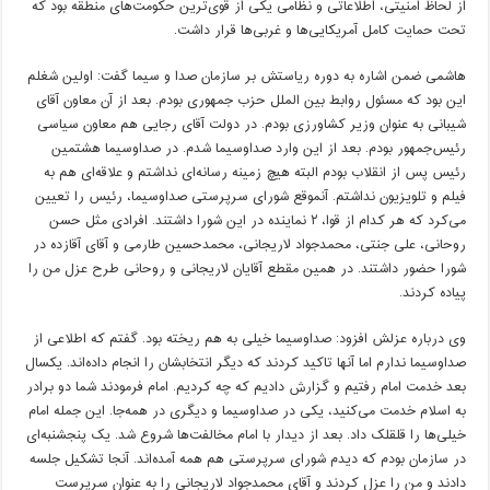
از لحاظ امنیتی، اطلاعاتی و نظامی یکی از قوی‌ترین حکومت‌های منطقه بود که
تحت حمایت کامل آمریکایی‌ها و غربی‌ها قرار داشت.
هاشمی ضمن اشاره به دوره ریاستش بر سازمان صدا و سیما گفت: اولین شغلم
این بود که مسئول روابط بین الملل حزب جمهوری بودم. بعد از آن معاون آقای
شیبانی به عنوان وزیر کشاورزی بودم. در دولت آقای رجایی هم معاون سیاسی
رئیس‌جمهور بودم. بعد از این وارد صداوسیما شدم. در صداوسیما هشتمین
رئیس پس از انقلاب بودم البته هیچ زمینه رسانه‌ای نداشتم و علاقه‌ای هم به
فیلم و تلویزیون نداشتم. آنموقع شورای سرپرستی صداوسیما، رئیس را تعیین
می‌کرد که هر کدام از قوا، ۲ نماینده در این شورا داشتند. افرادی مثل حسن
روحانی، علی جنتی، محمدجواد لاریجانی، محمدحسین طارمی و آقای آقازده در
شورا حضور داشتند. در همین مقطع آقایان لاریجانی و روحانی طرح عزل من را
پیاده کردند.
وی درباره عزلش افزود: صداوسیما خیلی به هم ریخته بود. گفتم که اطلاعی از
صداوسیما ندارم اما آنها تاکید کردند که دیگر انتخابشان را انجام داده‌اند. یکسال
بعد خدمت امام رفتیم و گزارش دادیم که چه کردیم. امام فرمودند شما دو برادر
به اسلام خدمت می‌کنید، یکی در صداوسیما و دیگری در همه‌جا. این جمله امام
خیلی‌ها را قلقلک داد. بعد از دیدار با امام مخالفت‌ها شروع شد. یک پنجشنبه‌ای
در سازمان بودم که دیدم شورای سرپرستی هم همه آمده‌اند. آنجا تشکیل جلسه
دادند و من را عزل کردند و آقای محمدجواد لاریجانی را به عنوان سرپرست