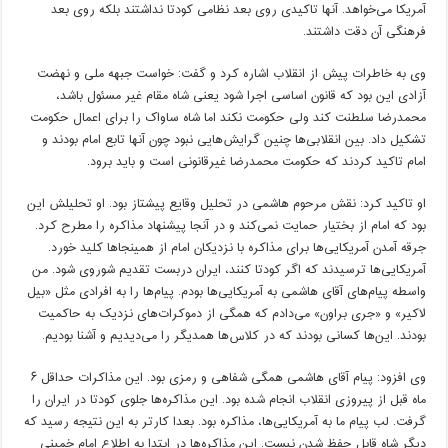
آمریکا می‌خواهد. آنها تاکیدی روی بعد نظامی کودتا نداشتند بلکه روی بعد
فرهنگی آن دقت داشتند.
وی به خاطرات پیش از انقلاب اشاره کرد و گفت: خواست جبهه ملی و نهضت
آزادی این بود که قانون اساسی اجرا شود یعنی شاه مقام غیر مسئول باشد،
محمدرضا سلطنت کند ولی حکومت نکند اما شاه ساواک را برای اعمال حکومت
تشکیل داد. بین انقلابی‌ها چنین گرایش‌هایی نبود چون آنها تابع امام بودند و
امام تاکید کردند که حکومت محمدرضا غیرقانونی است و باید برود.
او تاکید کرد: نقش مرحوم هاشمی در تحلیل وقایع پیشتاز بود. او تحلیلش این
بود که امام از بختیار حمایت نمی‌کند و در آنجا پیشنهاد مذاکره را مطرح کرد.
جرقه آمدن آمریکایی‌ها برای مذاکره با نزدیکان امام از همینجاها کلید خورد.
آمریکایی‌ها ترسیدند که اگر کودتا کنند، ایران دربست تقدیم شوروی شود. من
واسطه پیام‌های آقای هاشمی به آمریکایی‌ها بودم. پیام‌ها را به افرادی مثل «بیل
لاکیر» و «جری براون» می‌دادم که همگی از دموکرات‌های نزدیک به حاکمیت
بودند. این‌ها کسانی بودند که در کلاس‌ها همدیگر را می‌دیدیم و آشنا بودیم.
وی افزود: پیام آقای هاشمی همگی شفاهی و رمزی بود. این مذاکرات حداقل ۶
ماه قبل از پیروزی انقلاب انجام شده بود. این مذاکره‌ها جلوی کودتا در ایران را
گرفت. لب پیام ما به آمریکایی‌ها، مذاکره بود. بعدا کارتر به این نتیجه رسید که
دیگر شاه قابل حفظ شدن نیست. این مذاکره‌ها در ابتدا به اطلاع امام خمینی