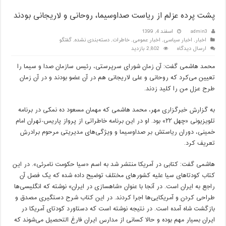
پشت پرده عزلم از ریاست صداوسیما، روحانی و لاریجانی بودند
admin3
اسفند 4, 1399
اخبار
,
اخبار سیاسی
,
اخبار عمومی
,
خاطرات
,
دسته‌بندی نشده
,
گفتگو
ارسال دیدگاه
2,802 بازدید
محمد هاشمی گفت: آن زمان شورای سرپرستی، رئیس سازمان صدا و سیما را
تعیین می‌کرد که روحانی و علی لاریجانی هم در آن عضو بودند و در آن زمان
طرح عزل من را کلید زدند.
به گزارش خبرگزاری مهر، محمد هاشمی که مهمان مسعود ده نمکی در برنامه
تلویزیونی «چهل ۲۲» بود. او در این برنامه خاطراتی از پرواز پاریس-تهران امام
خمینی، دوران ریاستش بر صداوسیما و ویژگی‌های مدیریتی مرحوم برادرش
تعریف کرد.
هاشمی گفت: کتابی در آمریکا منتشر شد به اسم «سیا حکومت نامرئی». در این
کتاب کودتاهای سیا علیه کشورهای مختلف توضیح داده شده که یک فصل آن
راجع به ایران است. در آنجا با عنوان «شاهسازی در ایران» نوشته که انگلیسی‌ها
طراحی کردن و آمریکایی‌ها اجرا کردند. در این کتاب شرح دستگیری مصدق و
بازگشت شاه آمده است. در نتیجه نوشته است که دستاورد کودتای آمریکا در
ایران بسیار مهم بوده و حالا کسانی از مدارس ایران فارغ التحصیل می‌شوند که