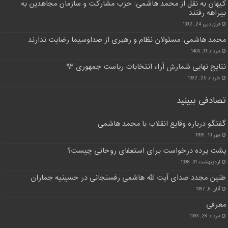
کیهان به نقل از محمد هاشمی: حزب مشارکت و سازمان مجاهدین به
بیراهه رفتند
فروردین 24, 1392
محمد هاشمی: مسئولان نظام و رهبری از صداوسیما رضایت ندارند
مرداد 11, 1405
نتایج نهایی شمارش آراء انتخابات ریاست جمهوری ۹۲
خرداد 25, 1392
تصادفی ببینید
گفتگو درباره وقایع انقلاب با محمد هاشمی
مهر 10, 1399
پشت پرده درخواست برای استعفای روحانی چیست؟
اردیبهشت 31, 1398
طنین مجدد صدای آیت الله هاشمی رفسنجانی در حسینیه جماران
آبان 8, 1397
معرفی
مرداد 28, 1393