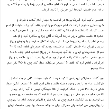
نرسید اما در ادامه اطلاعی ندارم که آقای هاشمی این چیزها را به امام گفته بود
یا نه. امام خمینی تلویحا این جریان را تایید کردند.
هاشمی تاکید کرد: آمریکایی‌ها در فرانسه به دیدار امام آمدند و شرط و
شروط‌هایی مطرح کردند که امام هیچکدام را نپذیرفتند. آنها یک نماینده از امام
طلب کردند تا بتوانند با او مذاکره کنند؛ امام هم دکتر یزدی را معرفی کردند.
حدود ۵ جلسه معاون وزیر خارجه آمریکا با آقای یزدی مذاکره کرد و او هم
پاسخ امام را به آمریکایی‌ها می‌داد. او درباره احتمال سقوط و یا ربایش پرواز
پاریس-تهران امام خمینی گفت: ما شنیده بودیم که جزیره‌ای آماده شده تا ۴۰۰
نفر از انقلابی‌های ایران را به آنجا بفرستند. در پرواز انقلاب امام اجازه ندادند
هیچ خانمی حضور داشته باشد. امام از چیزی نمی‌ترسید. ۲ روز مانده به پرواز،
ایرفرانس اعلام کرد که فقط ۱۵۰ مسافر می‌تواند سوار کند چون ما ۴۵۰ نفر اسم
داده بودیم.
وی گفت: مسئولان ایرفرانس تاکید کردند که باید سوخت کافی جهت احتمال
بازگشت امام به پاریس وجود داشته باشد و بنابر این فقط ۱۵۰ مسافر امکان سوار
شدن دارند. ۳۰۰ نفر را حذف کردیم. از ۱۵۰ خبرنگار، نیمی از آنها را در پرواز
انقلاب جای دادیم. حتی در پرواز هم باور نداشتیم که به حکومت می‌رسیم و
می‌توانیم دولت تشکیل دهیم چون در یک مبارزه نابرابر بودیم. امام اما پیروزی
را پیش‌بینی می‌کردند ولی باورش برای ما واقعا سخت بود چون حکومت ایران