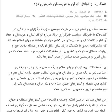
همکاری و توافق ایران و عربستان ضروری بود
admin3
اسفند 27, 1401
اخبار
,
اخبار سیاسی
,
اخبار عمومی
,
دسته‌بندی نشده
,
گفتگو
ارسال دیدگاه
2,555 بازدید
محمد هاشمی رفسنجانی عضو هیات موسس حزب کارگزاران سازندگی در
گفت‌وگو با خبرنگار سیاسی خبرگزاری برنا، درباره توافق ایران و عربستان و ابعاد
آن اظهار داشت: ایران و عربستان دو کشور موثر در منطقه و جهان اسلام هستند
که مشترکات زیادی با یکدیگر دارند برای مثال اوپک در مسئله نفت، حج و
زیارت، مسائل صادرات و کشاورزی از مشترکات کشورهای منطقه است که در
میان ایران و عربستان شاید بیشتر از سایر کشورها باشد.
وی ادامه داد: عربستان در جهان اسلام جایگاه خاصی دارد و در مجمع‌های
اسلامی نیز در یک سری از سازمان های بین المللی حضور دارد؛ ایران هم در
منطقه در تامین امنیت و تامین انرژی بسیار موثر است بنابراین همکاری بین
کشورهای منطقه و کشورهای جهان اسلام به ویژه ایران و عربستان یکی از
خواسته‌های دیرینه جمهوری اسلامی است.
این فعال سیاسی با بیان اینکه وحدت و انسجام بین کشورهای منطقه و جهان
اسلام از تاکیدات امام راحل بود، افزود: در یک مقطعی مسائل به گونه‌ای شد که
رابطه بین این دو کشور به طور کلی قطع شد و حتی سه سال ایرانی‌ها به علت