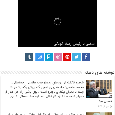
مصاحبه اختصاصی شبکه مجازی آستان با محمد
هاشمی رفسنجانی
سخنی با رئیس رسانه کودکی
مصاحبه با محمد هاشمی برنامه دست خط
گزارش کامل ثبت نام محمد هاشمی رفسنجانی
ناگفته های محمد هاشمی درباره آیت الله هاشمی
نوشته های دسته
خاطره ناگفته از روزهای ردصلاحیت هاشمی رفسنجانی/
محمد هاشمی: جامعه برای تغییر گام پیش بگذارد/ دولت
آینده با بحران بیکاری روبرو است / پول پاشی راه حل عبور از
بحران نیست/ انگیزه کارشناس صداوسیما، عصبانی کردن
فاضلی بود
تیر 4, 1403
محمد هاشمی رفسنجانی :اصولگرایان جایگزین ویژه‌ای برای