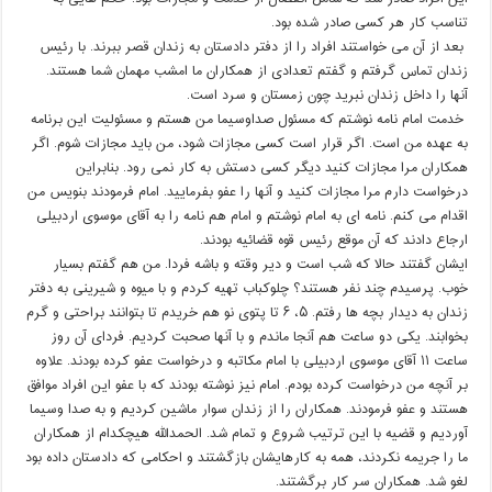
تناسب کار هر کسی صادر شده بود.
بعد از آن می خواستند افراد را از دفتر دادستان به زندان قصر ببرند. با رئیس
زندان تماس گرفتم و گفتم تعدادی از همکاران ما امشب مهمان شما هستند.
آنها را داخل زندان نبرید چون زمستان و سرد است.
خدمت امام نامه نوشتم که مسئول صداوسیما من هستم و مسئولیت این برنامه
به عهده من است. اگر قرار است کسی مجازات شود، من باید مجازات شوم. اگر
همکاران مرا مجازات کنید دیگر کسی دستش به کار نمی رود. بنابراین
درخواست دارم مرا مجازات کنید و آنها را عفو بفرمایید. امام فرمودند بنویس من
اقدام می کنم. نامه ای به امام نوشتم و امام هم نامه را به آقای موسوی اردبیلی
ارجاع دادند که آن موقع رئیس قوه قضائیه بودند.
ایشان گفتند حالا که شب است و دیر وقته و باشه فردا. من هم گفتم بسیار
خوب. پرسیدم چند نفر هستند؟ چلوکباب تهیه کردم و با میوه و شیرینی به دفتر
زندان به دیدار بچه ها رفتم. ۵، ۶ تا پتوی نو هم خریدم تا بتوانند براحتی و گرم
بخوابند. یکی دو ساعت هم آنجا ماندم و با آنها صحبت کردیم. فردای آن روز
ساعت ۱۱ آقای موسوی اردبیلی با امام مکاتبه و درخواست عفو کرده بودند. علاوه
بر آنچه من درخواست کرده بودم. امام نیز نوشته بودند که با عفو این افراد موافق
هستند و عفو فرمودند. همکاران را از زندان سوار ماشین کردیم و به صدا وسیما
آوردیم و قضیه با این ترتیب شروع و تمام شد. الحمدالله هیچکدام از همکاران
ما را جریمه نکردند، همه به کارهایشان بازگشتند و احکامی که دادستان داده بود
لغو شد. همکاران سر کار برگشتند.