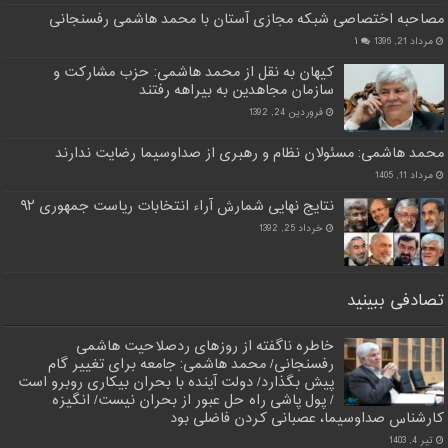
مصاحبه اختصاصی شبکه مجازی آستان با محمد هاشمی رفسنجانی
مرداد 21, 1396
۱
کیهان به نقل از محمد هاشمی: حزب مشارکت و
سازمان مجاهدین به بیراهه رفتند
فروردین 24, 1392
محمد هاشمی: مسئولان نظام و رهبری از صداوسیما رضایت ندارند
مرداد 11, 1405
نتایج نهایی شمارش آراء انتخابات ریاست جمهوری ۹۲
خرداد 25, 1392
تصادفی ببینید
خاطره ناگفته از روزهای ردصلاحیت هاشمی
رفسنجانی/ محمد هاشمی: جامعه برای تغییر گام
پیش بگذارد/ دولت آینده با بحران بیکاری روبرو است
/ پول پاشی راه حل عبور از بحران نیست/ انگیزه
کارشناس صداوسیما، عصبانی کردن فاضلی بود
تیر 4, 1403