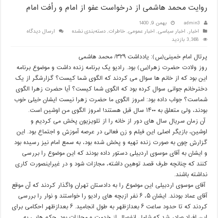
روایت محمد هاشمی از درخواست عفو از امام و رأفت امام
admin3
بهمن 9, 1400
اخبار
,
اخبار سیاسی
,
اخبار عمومی
,
خاطرات
,
دسته‌بندی نشده
ارسال دیدگاه
3,368 بازدید
پرتال امام خمینی(س): یادداشت ۳۲۹/ محمد هاشمی
روز ولادت حضرت زهرا(س) بود. رادیو یک برنامه زنده داشت و موضوع برنامه
این بود که از خانم ها سوال می کردند که الگوی شما کیست؟ گزارشگر از یک
دخترخانم جوانی سوال کرده بود که الگوی شما کیست؟ آیا حضرت زهرا الگوی
شماست؟ جواب داده بود: امروز الگوی ما حضرت زهرا نیست ایشان خیلی خوب
بودند، ولی متعلق به ۱۴۰۰ سال قبل هستند! امروز الگوی من اوشین است.
آن زمان سریال سال های دور از خانه را از تلویزیون پخش می کردیم و
اوشین، بازیگر اصلی این فیلم و زن فعالی در عرصه آموزش و اجتماع بود. این
گزارش چون به صورت زنده تهیه و پخش شده بود، به سمع امام نیز رسیده بود
و ایشان به آقای موسوی اردبیلی دستور داده بودند که این موضوع را بررسی
کنند که چنانچه طرف قصد توهین داشته، مجازات شود و در غیراینصورت کاری
نداشته باشند.
آقای موسوی اردبیلی این موضوع را به دادستان تهران واگذار کردند که آن موقع
آقای عماد بودند. ایشان ۵، ۶ نفر ازبچه های رادیو را خواستند و نوار را بررسی
کردند که تا حدود ساعت ۶ بعدازظهر به طول انجامید. ۶ بعدازظهر احکامی برای
این افراد صادر شد که شامل انفصال از خدمت و مجازات بود. حکم هایی به