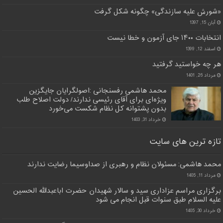
«شورش علیه سازندگی» چگونه شکل گرفت
آبان 15, 1397
انتخابات ۱۴۰۰ جای آزمون و خطا نیست
اسفند 12, 1399
هر چه خواستید گرفتید
مرداد 26, 1401
محمد هاشمی رفسنجانی :اصولگرایان جایگزین
ویژه‌ای برای آقای رئیسی ندارند/ دولت اصلاح طلب
بدون پشتوانه کل نظام شکست می‌خورد
خرداد 31, 1403
تازه ترین های سایت
محمد هاشمی: مسئولان نظام و رهبری از صداوسیما رضایت ندارند
مرداد 11, 1405
برگزاری مراسم عزاداری سید و سالار شهیدان حضرت اباعبدالله الحسین
علیه السلام طبق سنوات قبل انجام می شود
خرداد 30, 1405