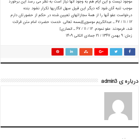
موجود نیست و این ایام هم به وجود آنها نیاز است به نظر می رسد این برخورد
موجب تنبه آنان شود که دیگر این قبیل سهل انگاریها تکرار نشود. بنده
درخواست عفو آنها را از همۀ مجازاتهای تعیین شده در حکم از حضورتان دارم.
۱۲ / ۱۱ / ۶۷ ـ عبدالکریم موسوی][بسمه تعالی. خدمت حضرت امام متن قرائت
شد، فرمودند: عفو نمودم. ۱۲ / ۱۱ / ۶۷ ـ انصاری]‎
زمان: ۹ بهمن ۱۳۶۷ / ۲۱ جمادی الثانی ۱۴۰۹‏
درباره ی admin3