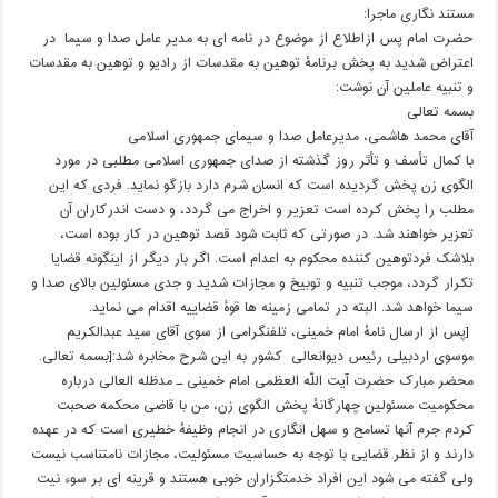
مستند نگاری ماجرا:
حضرت امام پس ازاطلاع از موضوع در نامه ای به مدیر عامل صدا و سیما در
اعتراض شدید به پخش برنامۀ توهین به مقدسات از رادیو ‏و توهین به مقدسات
و تنبیه عاملین آن نوشت: ‏
‏‏بسمه تعالی ‏
‏‏آقای محمد هاشمی، مدیرعامل صدا و سیمای جمهوری اسلامی ‏
‎‏الگوی زن پخش گردیده است که انسان شرم دارد بازگو نماید. فردی که این
مطلب را‏‎ ‎‏پخش کرده است تعزیر و اخراج می گردد، و دست اندرکاران آن
تعزیر خواهند شد. در‏‎ ‎‏صورتی که ثابت شود قصد توهین در کار بوده است،
بلاشک فردتوهین کننده محکوم به‏‎ ‎‏اعدام است. اگر بار دیگر از اینگونه قضایا
تکرار گردد، موجب تنبیه و توبیخ و مجازات‏‎ ‎‏شدید و جدی مسئولین بالای صدا و
سیما خواهد شد. البته در تمامی زمینه ها قوۀ قضاییه‏‎ ‎‏اقدام می نماید.‏‎
[پس از ارسال نامۀ امام خمینی، تلفنگرامی از سوی آقای سید عبدالکریم
موسوی اردبیلی رئیس دیوانعالی کشور به این شرح مخابره شد:[بسمه تعالی.
محضر مبارک حضرت آیت اللّه العظمی امام خمینی ـ مدظله العالی درباره
محکومیت مسئولین چهارگانۀ پخش الگوی زن، من با قاضی محکمه صحبت
کردم جرم آنها تسامح و سهل انگاری در انجام وظیفۀ خطیری است که در عهده
دارند و از نظر قضایی با توجه به حساسیت مسئولیت، مجازات نامتناسب نیست
ولی گفته می شود این افراد خدمتگزاران خوبی هستند و قرینه ای بر سوء نیت